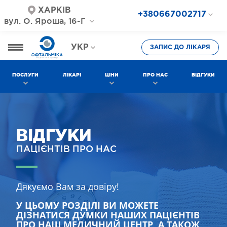
ХАРКІВ
+380667002717
вул. О. Яроша, 16-Г
+380687202717
+380577002717
УКР
ЗАПИС ДО ЛІКАРЯ
РОС
ПОСЛУГИ
ЛІКАРІ
ЦІНИ
ПРО НАС
ВІДГУКИ
ВІДГУКИ
ПАЦІЄНТІВ ПРО НАС
Дякуємо Вам за довіру!
У ЦЬОМУ РОЗДІЛІ ВИ МОЖЕТЕ
ДІЗНАТИСЯ ДУМКИ НАШИХ ПАЦІЄНТІВ
ПРО НАШ МЕДИЧНИЙ ЦЕНТР, А ТАКОЖ