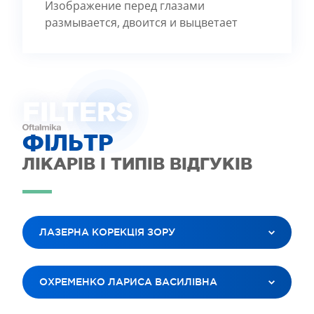
Изображение перед глазами
размывается, двоится и выцветает
FILTE
R
S
ФІЛЬТР
ЛІКАРІВ І ТИПІВ ВІДГУКІВ
ЛАЗЕРНА КОРЕКЦІЯ ЗОРУ
ВСІ ПОСЛУГИ
ОХРЕМЕНКО ЛАРИСА ВАСИЛІВНА
ЛАЗЕРНА КОРЕКЦІЯ ЗОРУ
ЛІКУВАННЯ КАТАРАКТИ