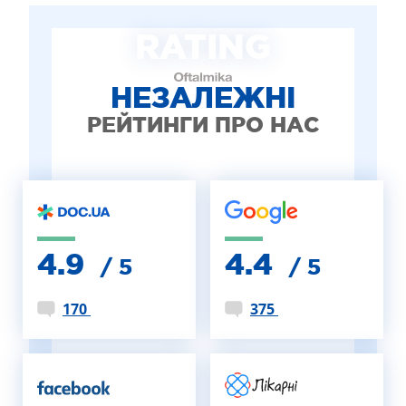
ЛІКУВАННЯ БЛЕФАРИТУ IPL
RATING
ЛІКУВАННЯ КЕРАТОКОНУСА
ІНТЕРНЕТ-МАГАЗИН ОПТИКИ
ДИТЯЧА ОФТАЛЬМОЛОГІЯ
НЕЗАЛЕЖНІ
ЛІКУВАННЯ ЗАХВОРЮВАНЬ СІТКІВКИ
РЕЙТИНГИ ПРО НАС
ЕСТЕТИЧНА ХІРУРГІЯ
ТЕРАПІЯ
4.9
4.4
/ 5
/ 5
170
375