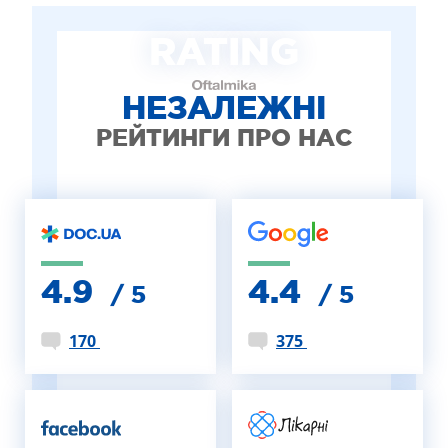
ЛІКУВАННЯ БЛЕФАРИТУ IPL
RATING
ЛІКУВАННЯ КЕРАТОКОНУСА
ІНТЕРНЕТ-МАГАЗИН ОПТИКИ
ДИТЯЧА ОФТАЛЬМОЛОГІЯ
НЕЗАЛЕЖНІ
ЛІКУВАННЯ ЗАХВОРЮВАНЬ СІТКІВКИ
РЕЙТИНГИ ПРО НАС
ЕСТЕТИЧНА ХІРУРГІЯ
ТЕРАПІЯ
4.9
4.4
/ 5
/ 5
170
375