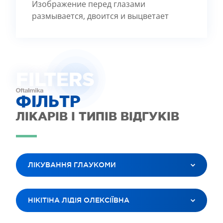
Изображение перед глазами
размывается, двоится и выцветает
FILTE
R
S
ФІЛЬТР
ЛІКАРІВ І ТИПІВ ВІДГУКІВ
ЛІКУВАННЯ ГЛАУКОМИ
ВСІ ПОСЛУГИ
НІКІТІНА ЛІДІЯ ОЛЕКСІЇВНА
ЛАЗЕРНА КОРЕКЦІЯ ЗОРУ
ЛІКУВАННЯ КАТАРАКТИ