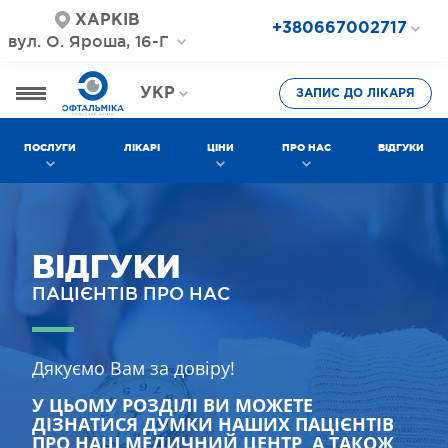
ХАРКІВ
+380667002717
вул. О. Яроша, 16-Г
+380687202717
+380577002717
УКР
ЗАПИС ДО ЛІКАРЯ
РОС
ПОСЛУГИ
ЛІКАРІ
ЦІНИ
ПРО НАС
ВІДГУКИ
ВІДГУКИ
ПАЦІЄНТІВ ПРО НАС
Дякуємо Вам за довіру!
У ЦЬОМУ РОЗДІЛІ ВИ МОЖЕТЕ
ДІЗНАТИСЯ ДУМКИ НАШИХ ПАЦІЄНТІВ
ПРО НАШ МЕДИЧНИЙ ЦЕНТР, А ТАКОЖ