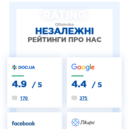
ЛІКУВАННЯ БЛЕФАРИТУ IPL
RATING
ЛІКУВАННЯ КЕРАТОКОНУСА
ІНТЕРНЕТ-МАГАЗИН ОПТИКИ
ДИТЯЧА ОФТАЛЬМОЛОГІЯ
НЕЗАЛЕЖНІ
ЛІКУВАННЯ ЗАХВОРЮВАНЬ СІТКІВКИ
РЕЙТИНГИ ПРО НАС
ЕСТЕТИЧНА ХІРУРГІЯ
ТЕРАПІЯ
4.9
4.4
/ 5
/ 5
170
375