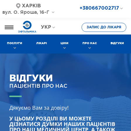
ХАРКІВ
+380667002717
вул. О. Яроша, 16-Г
+380687202717
+380577002717
УКР
ЗАПИС ДО ЛІКАРЯ
РОС
ПОСЛУГИ
ЛІКАРІ
ЦІНИ
ПРО НАС
ВІДГУКИ
ВІДГУКИ
ПАЦІЄНТІВ ПРО НАС
Дякуємо Вам за довіру!
У ЦЬОМУ РОЗДІЛІ ВИ МОЖЕТЕ
ДІЗНАТИСЯ ДУМКИ НАШИХ ПАЦІЄНТІВ
ПРО НАШ МЕДИЧНИЙ ЦЕНТР, А ТАКОЖ