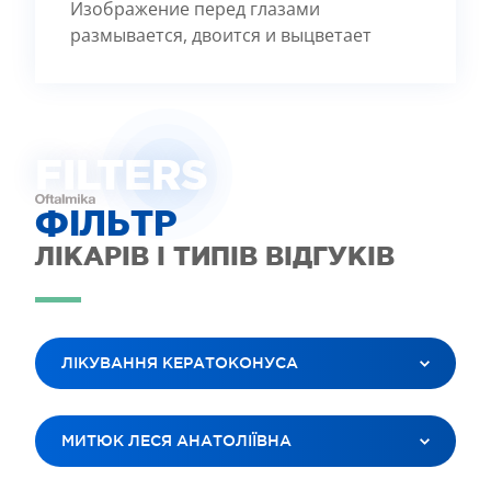
Изображение перед глазами
размывается, двоится и выцветает
FILTE
R
S
ФІЛЬТР
ЛІКАРІВ І ТИПІВ ВІДГУКІВ
ЛІКУВАННЯ КЕРАТОКОНУСА
ВСІ ПОСЛУГИ
МИТЮК ЛЕСЯ АНАТОЛІЇВНА
ЛАЗЕРНА КОРЕКЦІЯ ЗОРУ
ЛІКУВАННЯ КАТАРАКТИ