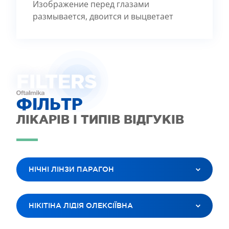
Изображение перед глазами
размывается, двоится и выцветает
FILTE
R
S
ФІЛЬТР
ЛІКАРІВ І ТИПІВ ВІДГУКІВ
НІЧНІ ЛІНЗИ ПАРАГОН
ВСІ ПОСЛУГИ
НІКІТІНА ЛІДІЯ ОЛЕКСІЇВНА
ЛАЗЕРНА КОРЕКЦІЯ ЗОРУ
ЛІКУВАННЯ КАТАРАКТИ