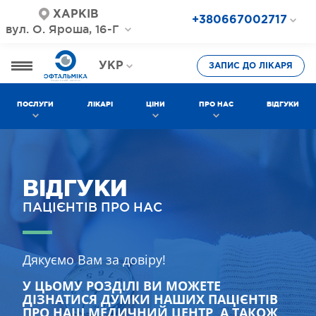
ХАРКІВ
+380667002717
вул. О. Яроша, 16-Г
+380687202717
+380577002717
УКР
ЗАПИС ДО ЛІКАРЯ
РОС
ПОСЛУГИ
ЛІКАРІ
ЦІНИ
ПРО НАС
ВІДГУКИ
ВІДГУКИ
ПАЦІЄНТІВ ПРО НАС
Дякуємо Вам за довіру!
У ЦЬОМУ РОЗДІЛІ ВИ МОЖЕТЕ
ДІЗНАТИСЯ ДУМКИ НАШИХ ПАЦІЄНТІВ
ПРО НАШ МЕДИЧНИЙ ЦЕНТР, А ТАКОЖ