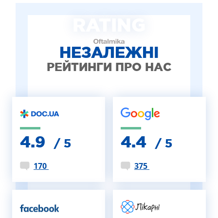
ЛІКУВАННЯ БЛЕФАРИТУ IPL
RATING
ЛІКУВАННЯ КЕРАТОКОНУСА
ІНТЕРНЕТ-МАГАЗИН ОПТИКИ
ДИТЯЧА ОФТАЛЬМОЛОГІЯ
НЕЗАЛЕЖНІ
ЛІКУВАННЯ ЗАХВОРЮВАНЬ СІТКІВКИ
РЕЙТИНГИ ПРО НАС
ЕСТЕТИЧНА ХІРУРГІЯ
ТЕРАПІЯ
4.9
4.4
/ 5
/ 5
170
375