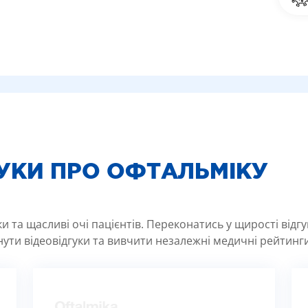
ГУКИ ПРО ОФТАЛЬМІКУ
 та щасливі очі пацієнтів. Переконатись у щирості відг
ути відеовідгуки та вивчити незалежні медичні рейтинги