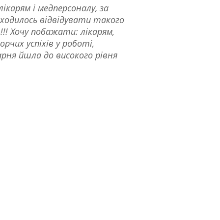
ікарям і медперсоналу, за
риходилось відвідувати такого
!! Хочу побажати: лікарям,
рчих успіхів у роботі,
арня йшла до високого рівня