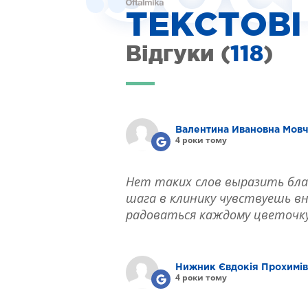
ІНТЕРНЕТ-МАГАЗИН ОПТИКИ
ТЕКСТОВІ
ДИТЯЧА ОФТАЛЬМОЛОГІЯ
ЛІКУВАННЯ ЗАХВОРЮВАНЬ СІТКІВКИ
Відгуки (
118
)
ЕСТЕТИЧНА ХІРУРГІЯ
ТЕРАПІЯ
Валентина Ивановна Мов
4 роки тому
Нет таких слов выразить бла
шага в клинику чувствуешь вн
радоваться каждому цветочку,
Нижник Євдокія Прохимі
4 роки тому