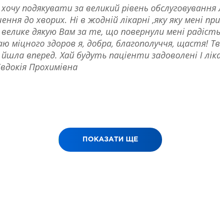
 хочу подякувати за великий рівень обслуговування л
ння до хворих. Ні в жодній лікарні ,яку яку мені п
велике дякую Вам за те, що повернули мені радість!
ю міцного здоров я, добра, благополуччя, щастя! Тво
йшла вперед. Хай будуть паціенти задоволені І лік
вдокія Прохимівна
ПОКАЗАТИ ЩЕ