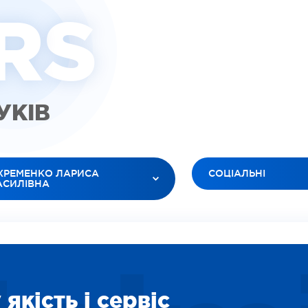
R
S
ГУКІВ
ХРЕМЕНКО ЛАРИСА
СОЦІАЛЬНІ
АСИЛІВНА
УСІ ТИПИ
 ЛІКАРІ
ВІДЕО (ПАЦІЕНТИ)
ЮК ЛЕСЯ АНАТОЛІЇВНА
ВІДЕО (ЛІКАРІ)
БАНОВ РОМАН В’ЯЧЕСЛАВОВИЧ
ЗОБРАЖЕННЯ
ІЛЕЦЬ ОКСАНА ІГОРЕВНА
СОЦІАЛЬНІ
ДАРЯН ВАРТУІ ВААГНІВНА
якість і сервіс
ВІДЕО (ПОСЛУГИ)
ІТІНА ЛІДІЯ ОЛЕКСІЇВНА