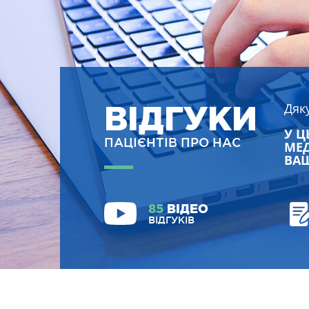
ВІДГУКИ
Дяк
У Ц
ПАЦІЄНТІВ ПРО НАС
МЕД
ВАШ
85
ВІДЕО
ВІДГУКІВ