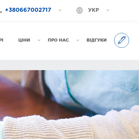
+380667002717
УКР
+380687202717
РОС
+380577002717
РІ
ЦІНИ
ПРО НАС
ВІДГУКИ