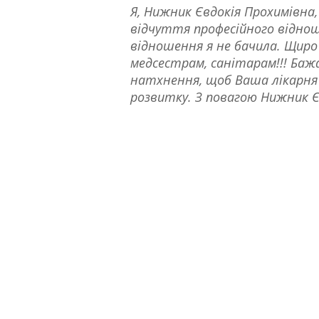
Я, Нижник Євдокія Прохимівна,
відчуття професійного відноше
відношення я не бачила. Щиро 
медсестрам, санітарам!!! Бажа
натхнення, щоб Ваша лікарня 
розвитку. З повагою Нижник Є