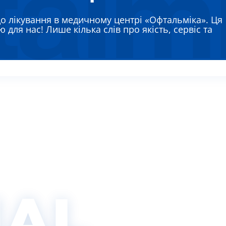
ЯЄВА ГАННА ЄВГЕНІЇВНА
до лікування в медичному центрі «Офтальміка». Ця
РЕМЕНКО ЛАРИСА ВАСИЛІВНА
 для нас! Лише кілька слів про якість, сервіс та
ВТУН МИХАЙЛО ІВАНОВИЧ
ИШ АЛЛА ВІКТОРІВНА
АДСЬКА НАТАЛІЯ МИКОЛАЇВНА
IAL