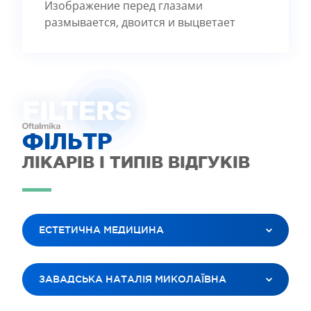
Изображение перед глазами
размывается, двоится и выцветает
FILTE
R
S
ФІЛЬТР
ЛІКАРІВ І ТИПІВ ВІДГУКІВ
ЕСТЕТИЧНА МЕДИЦИНА
ВСІ ПОСЛУГИ
ЗАВАДСЬКА НАТАЛІЯ МИКОЛАЇВНА
ЛАЗЕРНА КОРЕКЦІЯ ЗОРУ
ЛІКУВАННЯ КАТАРАКТИ