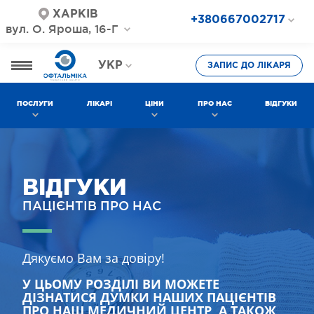
ХАРКІВ
+380667002717
вул. О. Яроша, 16-Г
+380687202717
+380577002717
УКР
ЗАПИС ДО ЛІКАРЯ
РОС
ПОСЛУГИ
ЛІКАРІ
ЦІНИ
ПРО НАС
ВІДГУКИ
ВІДГУКИ
ПАЦІЄНТІВ ПРО НАС
Дякуємо Вам за довіру!
У ЦЬОМУ РОЗДІЛІ ВИ МОЖЕТЕ
ДІЗНАТИСЯ ДУМКИ НАШИХ ПАЦІЄНТІВ
ПРО НАШ МЕДИЧНИЙ ЦЕНТР, А ТАКОЖ