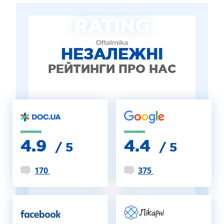
ЛІКУВАННЯ БЛЕФАРИТУ IPL
RATING
ЛІКУВАННЯ КЕРАТОКОНУСА
ІНТЕРНЕТ-МАГАЗИН ОПТИКИ
ДИТЯЧА ОФТАЛЬМОЛОГІЯ
НЕЗАЛЕЖНІ
ЛІКУВАННЯ ЗАХВОРЮВАНЬ СІТКІВКИ
РЕЙТИНГИ ПРО НАС
ЕСТЕТИЧНА ХІРУРГІЯ
ТЕРАПІЯ
4.9
4.4
/ 5
/ 5
170
375