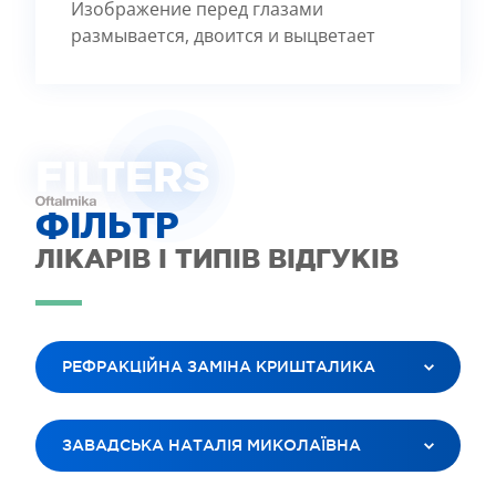
Изображение перед глазами
размывается, двоится и выцветает
FILTE
R
S
ФІЛЬТР
ЛІКАРІВ І ТИПІВ ВІДГУКІВ
РЕФРАКЦІЙНА ЗАМІНА КРИШТАЛИКА
ВСІ ПОСЛУГИ
ЗАВАДСЬКА НАТАЛІЯ МИКОЛАЇВНА
ЛАЗЕРНА КОРЕКЦІЯ ЗОРУ
ЛІКУВАННЯ КАТАРАКТИ