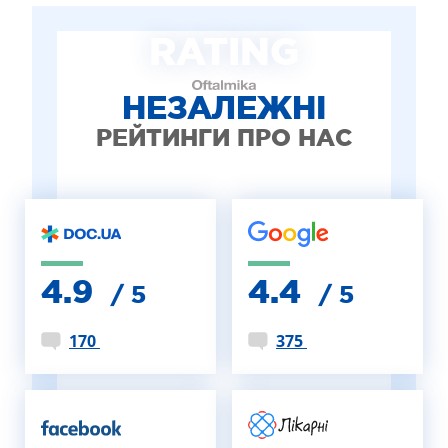
ЛІКУВАННЯ БЛЕФАРИТУ IPL
RATING
ЛІКУВАННЯ КЕРАТОКОНУСА
ІНТЕРНЕТ-МАГАЗИН ОПТИКИ
ДИТЯЧА ОФТАЛЬМОЛОГІЯ
НЕЗАЛЕЖНІ
ЛІКУВАННЯ ЗАХВОРЮВАНЬ СІТКІВКИ
РЕЙТИНГИ ПРО НАС
ЕСТЕТИЧНА ХІРУРГІЯ
ТЕРАПІЯ
4.9
4.4
/ 5
/ 5
170
375