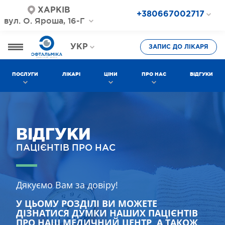
ХАРКІВ
+380667002717
вул. О. Яроша, 16-Г
+380687202717
+380577002717
УКР
ЗАПИС ДО ЛІКАРЯ
РОС
ПОСЛУГИ
ЛІКАРІ
ЦІНИ
ПРО НАС
ВІДГУКИ
ВІДГУКИ
ПАЦІЄНТІВ ПРО НАС
Дякуємо Вам за довіру!
У ЦЬОМУ РОЗДІЛІ ВИ МОЖЕТЕ
ДІЗНАТИСЯ ДУМКИ НАШИХ ПАЦІЄНТІВ
ПРО НАШ МЕДИЧНИЙ ЦЕНТР, А ТАКОЖ