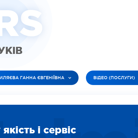
R
S
ГУКІВ
ИЛЯЄВА ГАННА ЄВГЕНІЇВНА
ВІДЕО (ПОСЛУГИ)
 ЛІКАРІ
УСІ ТИПИ
ЮК ЛЕСЯ АНАТОЛІЇВНА
ВІДЕО (ПАЦІЕНТИ)
БАНОВ РОМАН В’ЯЧЕСЛАВОВИЧ
ВІДЕО (ЛІКАРІ)
ІЛЕЦЬ ОКСАНА ІГОРЕВНА
ЗОБРАЖЕННЯ
ДАРЯН ВАРТУІ ВААГНІВНА
СОЦІАЛЬНІ
якість і сервіс
ІТІНА ЛІДІЯ ОЛЕКСІЇВНА
ВІДЕО (ПОСЛУГИ)