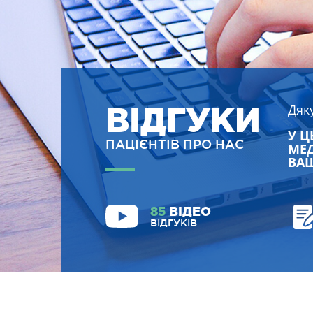
ВІДГУКИ
Дяк
У Ц
ПАЦІЄНТІВ ПРО НАС
МЕД
ВАШ
85
ВІДЕО
ВІДГУКІВ