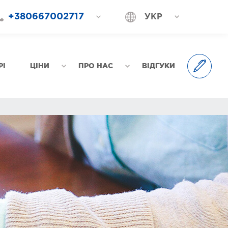
+380667002717
УКР
+380687202717
РОС
+380577002717
РІ
ЦІНИ
ПРО НАС
ВІДГУКИ