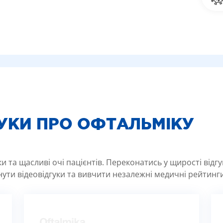
ГУКИ ПРО ОФТАЛЬМІКУ
 та щасливі очі пацієнтів. Переконатись у щирості відг
ути відеовідгуки та вивчити незалежні медичні рейтинги