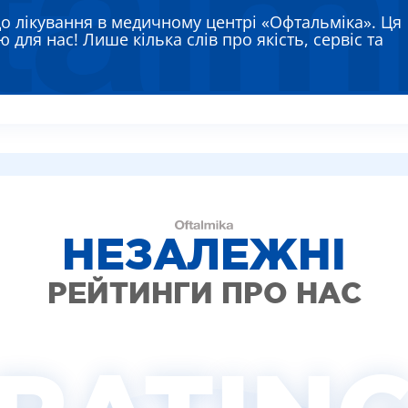
ЯЄВА ГАННА ЄВГЕНІЇВНА
до лікування в медичному центрі «Офтальміка». Ця
РЕМЕНКО ЛАРИСА ВАСИЛІВНА
 для нас! Лише кілька слів про якість, сервіс та
ВТУН МИХАЙЛО ІВАНОВИЧ
ИШ АЛЛА ВІКТОРІВНА
АДСЬКА НАТАЛІЯ МИКОЛАЇВНА
НЕЗАЛЕЖНІ
РЕЙТИНГИ ПРО НАС