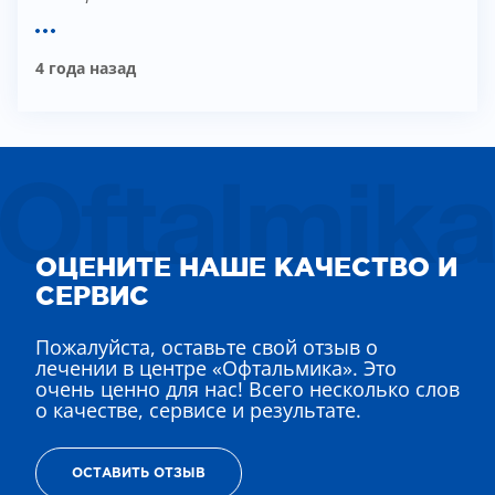
ТЕРАПИЯ САХАРНОГО ДИАБЕТА
ЛЕЧЕНИЕ ГЛАУКОМЫ
4 года назад
РЕФРАКЦИОННАЯ ЗАМЕНА ХРУСТАЛИКА
ЛЕЧЕНИЕ БЛЕФАРИТА IPL
ЛЕЧЕНИЕ КЕРАТОКОНУСА
ИНТЕРНЕТ-МАГАЗИН ОПТИКИ
ДЕТСКАЯ ОФТАЛЬМОЛОГИЯ
ЛЕЧЕНИЕ ЗАБОЛЕВАНИЙ СЕТЧАТКИ
ЭСТЕТИЧЕСКАЯ ХИРУРГИЯ
ОЦЕНИТЕ НАШЕ КАЧЕСТВО И
ТЕРАПИЯ
СЕРВИС
Пожалуйста, оставьте свой отзыв о
лечении в центре «Офтальмика». Это
очень ценно для нас! Всего несколько слов
о качестве, сервисе и результате.
ОСТАВИТЬ ОТЗЫВ