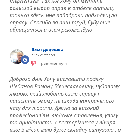
терпением. Так же хочу отметить
большой выбор оправ в отделе оптики,
только здесь мне подобрали подходящую
оправу. Спасибо за ваш труд, буду ещё
обращаться и всем рекомендую
Вася дедешко
2 года назад
рекомендует
Доброго дня! Хочу висловити подяку
Шебанов Роману В'ячеславовичу, чудовому
лікарю, який любить свою справу і
пацієнтів, якому не шкода витраченого
часу для людини. Дякую за високий
професіоналізм, людське ставлення, увагу
та привітність. Спостерігаюся у лікаря
вже 3 місці, маю дуже складну ситуацію , в