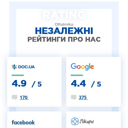
ЛІКУВАННЯ БЛЕФАРИТУ IPL
RATING
ЛІКУВАННЯ КЕРАТОКОНУСА
ІНТЕРНЕТ-МАГАЗИН ОПТИКИ
ДИТЯЧА ОФТАЛЬМОЛОГІЯ
НЕЗАЛЕЖНІ
ЛІКУВАННЯ ЗАХВОРЮВАНЬ СІТКІВКИ
РЕЙТИНГИ ПРО НАС
ЕСТЕТИЧНА ХІРУРГІЯ
ТЕРАПІЯ
4.9
4.4
/ 5
/ 5
170
375