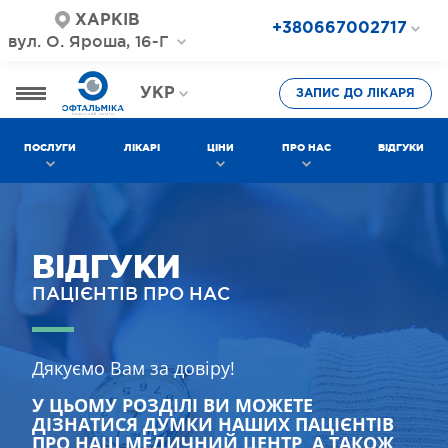
ХАРКІВ
+380667002717
вул. О. Яроша, 16-Г
+380687202717
+380577002717
УКР
ЗАПИС ДО ЛІКАРЯ
РОС
ПОСЛУГИ
ЛІКАРІ
ЦІНИ
ПРО НАС
ВІДГУКИ
ВІДГУКИ
ПАЦІЄНТІВ ПРО НАС
Дякуємо Вам за довіру!
У ЦЬОМУ РОЗДІЛІ ВИ МОЖЕТЕ
ДІЗНАТИСЯ ДУМКИ НАШИХ ПАЦІЄНТІВ
ПРО НАШ МЕДИЧНИЙ ЦЕНТР, А ТАКОЖ