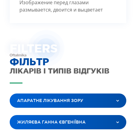
Изображение перед глазами
размывается, двоится и выцветает
FILTE
R
S
ФІЛЬТР
ЛІКАРІВ І ТИПІВ ВІДГУКІВ
АПАРАТНЕ ЛІКУВАННЯ ЗОРУ
ВСІ ПОСЛУГИ
ЖИЛЯЄВА ГАННА ЄВГЕНІЇВНА
ЛАЗЕРНА КОРЕКЦІЯ ЗОРУ
ЛІКУВАННЯ КАТАРАКТИ