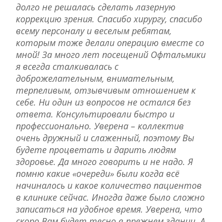
долго не решалась сделать лазерную
коррекцию зрения. Спасибо хирургу, спасибо
всему персоналу и веселым ребятам,
которым тоже делали операцию вместе со
мной! За много лет посещений Офтальмики
я всегда сталкивалась с
доброжелательным, внимательным,
терпеливым, отзывчивым отношением к
себе. Ни один из вопросов не остался без
ответа. Консультировали быстро и
профессионально. Уверена – коллектив
очень дружный и слаженный, поэтому Вы
будете процветать и дарить людям
здоровье. Да много говорить и не надо. Я
помню какие «очереди» были когда всё
начиналось и какое количество пациентов
в клинике сейчас. Иногда даже было сложно
записаться на удобное время. Уверена, что
скоро Вам будет тесно в прежнем здании. А