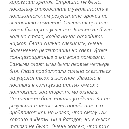
коррекции зрения. Страшно не было,
поскольку спокойствие и уверенность в
положительном результате врачей не
оставляло сомнений. Операция прошла
очень быстро и успешно. Больно не было.
Больно стало, когда начал отходить
наркоз. Глаза сильно слезились, очень
болезненно реагировали на свет. Даже
солнцезащитные очки мало помогали.
Самыми сложными были первые четыре
дня. Глаза продолжали сильно слезиться,
ощущался песок и жжение. Лежала в
постели в солнцезащитных очках с
полностью зашторенными окнами.
Постепенно боль начала уходить. Зато
результат меня очень порадовал: я и
предположить не могла, что смогу ТАК
хорошо видеть. Ни в Paragon, ни в очках
такого не было. Очень жалею, что так