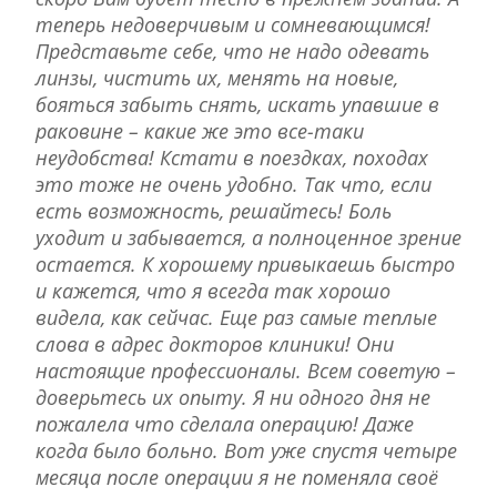
теперь недоверчивым и сомневающимся!
Представьте себе, что не надо одевать
линзы, чистить их, менять на новые,
бояться забыть снять, искать упавшие в
раковине – какие же это все-таки
неудобства! Кстати в поездках, походах
это тоже не очень удобно. Так что, если
есть возможность, решайтесь! Боль
уходит и забывается, а полноценное зрение
остается. К хорошему привыкаешь быстро
и кажется, что я всегда так хорошо
видела, как сейчас. Еще раз самые теплые
слова в адрес докторов клиники! Они
настоящие профессионалы. Всем советую –
доверьтесь их опыту. Я ни одного дня не
пожалела что сделала операцию! Даже
когда было больно. Вот уже спустя четыре
месяца после операции я не поменяла своё