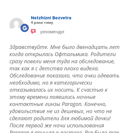
ЛІКУВАННЯ БЛЕФАРИТУ IPL
ЛІКУВАННЯ КЕРАТОКОНУСА
Netzhizni Bezvetra
ІНТЕРНЕТ-МАГАЗИН ОПТИКИ
4 роки тому
ДИТЯЧА ОФТАЛЬМОЛОГІЯ
рекомендує
ЛІКУВАННЯ ЗАХВОРЮВАНЬ СІТКІВКИ
ЕСТЕТИЧНА ХІРУРГІЯ
Здравствуйте. Мне было двенадцать лет
ТЕРАПІЯ
когда открылась Офтальмика. Родители
сразу повели меня туда на обследование,
так как я с детства плохо видела.
Обследование показало, что очки одевать
необходимо, но я категорически
отказывалась их носить. К счастью к
этому времени появились ночные
контактные линзы Paragon. Конечно,
удовольствие не из дешевых, но что не
сделают родители для любимой дочки!
После первой же ночи использования
Paragon я пришла в восторг. Все было так