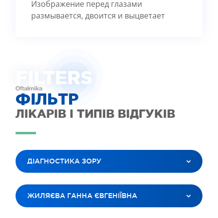
Изображение перед глазами
размывается, двоится и выцветает
FILTE
R
S
ФІЛЬТР
ЛІКАРІВ І ТИПІВ ВІДГУКІВ
ДІАГНОСТИКА ЗОРУ
ВСІ ПОСЛУГИ
ЖИЛЯЄВА ГАННА ЄВГЕНІЇВНА
ЛАЗЕРНА КОРЕКЦІЯ ЗОРУ
ЛІКУВАННЯ КАТАРАКТИ