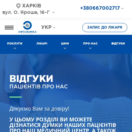
ХАРКІВ
+380667002717
вул. О. Яроша, 16-Г
+380687202717
+380577002717
УКР
ЗАПИС ДО ЛІКАРЯ
РОС
ПОСЛУГИ
ЛІКАРІ
ЦІНИ
ПРО НАС
ВІДГУКИ
ВІДГУКИ
ПАЦІЄНТІВ ПРО НАС
Дякуємо Вам за довіру!
У ЦЬОМУ РОЗДІЛІ ВИ МОЖЕТЕ
ДІЗНАТИСЯ ДУМКИ НАШИХ ПАЦІЄНТІВ
ПРО НАШ МЕДИЧНИЙ ЦЕНТР, А ТАКОЖ