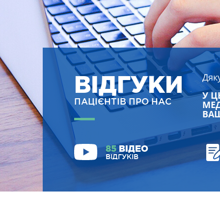
ВІДГУКИ
Дяк
У Ц
ПАЦІЄНТІВ ПРО НАС
МЕД
ВАШ
85
ВІДЕО
ВІДГУКІВ