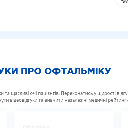
ГУКИ ПРО ОФТАЛЬМІКУ
 та щасливі очі пацієнтів. Переконатись у щирості відг
ути відеовідгуки та вивчити незалежні медичні рейтинги