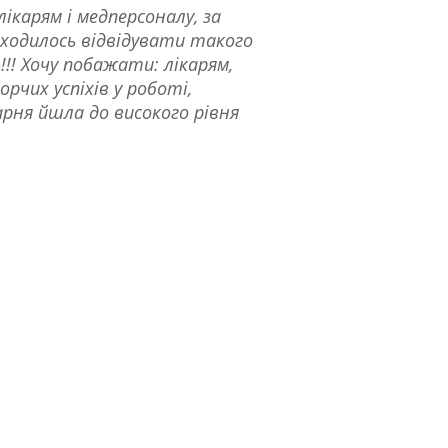
ікарям і медперсоналу, за
риходилось відвідувати такого
!! Хочу побажати: лікарям,
рчих успіхів у роботі,
арня йшла до високого рівня