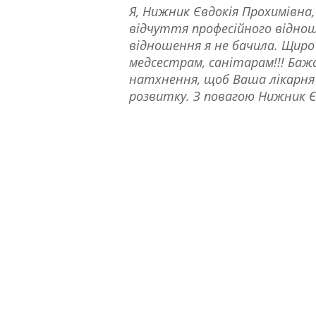
Я, Нижник Євдокія Прохимівна,
відчуття професійного відноше
відношення я не бачила. Щиро 
медсестрам, санітарам!!! Бажа
натхнення, щоб Ваша лікарня 
розвитку. З повагою Нижник Є