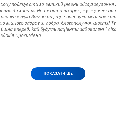
 хочу подякувати за великий рівень обслуговування л
ння до хворих. Ні в жодній лікарні ,яку яку мені п
велике дякую Вам за те, що повернули мені радість!
ю міцного здоров я, добра, благополуччя, щастя! Тво
йшла вперед. Хай будуть паціенти задоволені І лік
вдокія Прохимівна
ПОКАЗАТИ ЩЕ