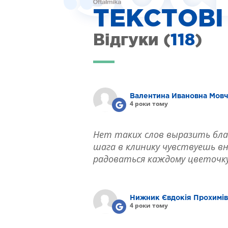
ІНТЕРНЕТ-МАГАЗИН ОПТИКИ
ТЕКСТОВІ
ДИТЯЧА ОФТАЛЬМОЛОГІЯ
ЛІКУВАННЯ ЗАХВОРЮВАНЬ СІТКІВКИ
Відгуки (
118
)
ЕСТЕТИЧНА ХІРУРГІЯ
ТЕРАПІЯ
Валентина Ивановна Мов
4 роки тому
Нет таких слов выразить бла
шага в клинику чувствуешь вн
радоваться каждому цветочку,
Нижник Євдокія Прохимі
4 роки тому