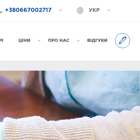
+380667002717
УКР
+380687202717
РОС
+380577002717
РІ
ЦІНИ
ПРО НАС
ВІДГУКИ