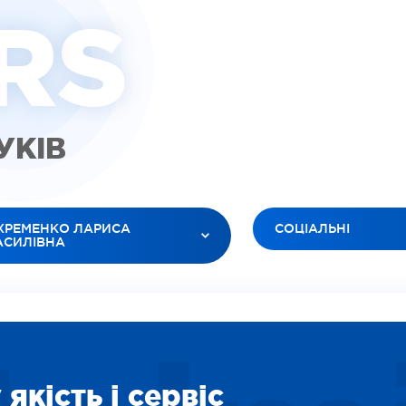
R
S
ГУКІВ
ХРЕМЕНКО ЛАРИСА
СОЦІАЛЬНІ
АСИЛІВНА
УСІ ТИПИ
 ЛІКАРІ
ВІДЕО (ПАЦІЕНТИ)
ЮК ЛЕСЯ АНАТОЛІЇВНА
ВІДЕО (ЛІКАРІ)
БАНОВ РОМАН В’ЯЧЕСЛАВОВИЧ
ЗОБРАЖЕННЯ
ІЛЕЦЬ ОКСАНА ІГОРЕВНА
СОЦІАЛЬНІ
ДАРЯН ВАРТУІ ВААГНІВНА
якість і сервіс
ВІДЕО (ПОСЛУГИ)
ІТІНА ЛІДІЯ ОЛЕКСІЇВНА