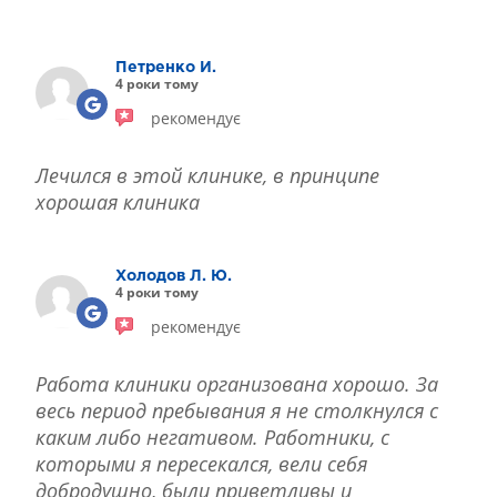
ЛІКУВАННЯ БЛЕФАРИТУ IPL
ЛІКУВАННЯ КЕРАТОКОНУСА
Петренко И.
ІНТЕРНЕТ-МАГАЗИН ОПТИКИ
4 роки тому
ДИТЯЧА ОФТАЛЬМОЛОГІЯ
рекомендує
ЛІКУВАННЯ ЗАХВОРЮВАНЬ СІТКІВКИ
ЕСТЕТИЧНА ХІРУРГІЯ
Лечился в этой клинике, в принципе
ТЕРАПІЯ
хорошая клиника
Холодов Л. Ю.
4 роки тому
рекомендує
Работа клиники организована хорошо. За
весь период пребывания я не столкнулся с
каким либо негативом. Работники, с
которыми я пересекался, вели себя
добродушно, были приветливы и