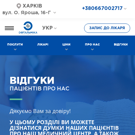
ХАРКІВ
+380667002717
вул. О. Яроша, 16-Г
+380687202717
+380577002717
УКР
ЗАПИС ДО ЛІКАРЯ
РОС
ПОСЛУГИ
ЛІКАРІ
ЦІНИ
ПРО НАС
ВІДГУКИ
ВІДГУКИ
ПАЦІЄНТІВ ПРО НАС
Дякуємо Вам за довіру!
У ЦЬОМУ РОЗДІЛІ ВИ МОЖЕТЕ
ДІЗНАТИСЯ ДУМКИ НАШИХ ПАЦІЄНТІВ
ПРО НАШ МЕДИЧНИЙ ЦЕНТР, А ТАКОЖ