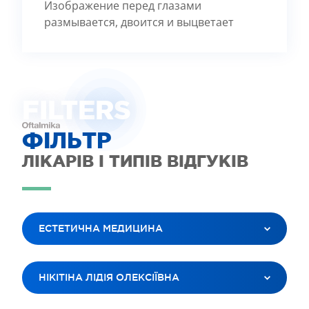
Изображение перед глазами
размывается, двоится и выцветает
FILTE
R
S
ФІЛЬТР
ЛІКАРІВ І ТИПІВ ВІДГУКІВ
ЕСТЕТИЧНА МЕДИЦИНА
ВСІ ПОСЛУГИ
НІКІТІНА ЛІДІЯ ОЛЕКСІЇВНА
ЛАЗЕРНА КОРЕКЦІЯ ЗОРУ
ЛІКУВАННЯ КАТАРАКТИ