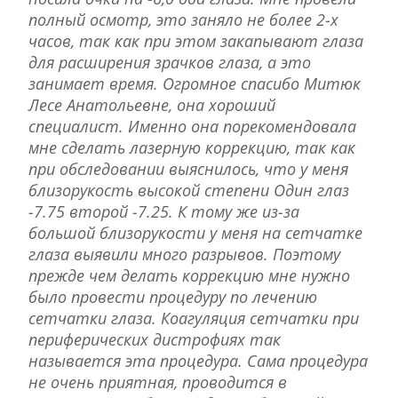
полный осмотр, это заняло не более 2-х
часов, так как при этом закапывают глаза
для расширения зрачков глаза, а это
занимает время. Огромное спасибо Митюк
Лесе Анатольевне, она хороший
специалист. Именно она порекомендовала
мне сделать лазерную коррекцию, так как
при обследовании выяснилось, что у меня
близорукость высокой степени Один глаз
-7.75 второй -7.25. К тому же из-за
большой близорукости у меня на сетчатке
глаза выявили много разрывов. Поэтому
прежде чем делать коррекцию мне нужно
было провести процедуру по лечению
сетчатки глаза. Коагуляция сетчатки при
периферических дистрофиях так
называется эта процедура. Сама процедура
не очень приятная, проводится в