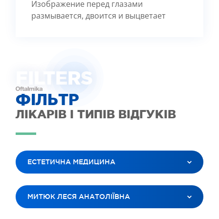
Изображение перед глазами
размывается, двоится и выцветает
FILTE
R
S
ФІЛЬТР
ЛІКАРІВ І ТИПІВ ВІДГУКІВ
ЕСТЕТИЧНА МЕДИЦИНА
ВСІ ПОСЛУГИ
МИТЮК ЛЕСЯ АНАТОЛІЇВНА
ЛАЗЕРНА КОРЕКЦІЯ ЗОРУ
ЛІКУВАННЯ КАТАРАКТИ