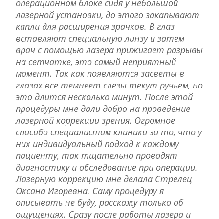
операционном блоке сидя у небольшой
лазерной установки, до этого закапывают
капли для расширения зрачков. В глаз
вставляют специальную линзу и затем
врач с помощью лазера прижигает разрывы
на сетчатке, это самый неприятный
момент. Так как появляются засветы в
глазах все темнеет слезы текут ручьем, но
это длится несколько минут. После этой
процедуры мне дали добро на проведение
лазерной коррекции зрения. Огромное
спасибо специалистам клиники за то, что у
них индивидуальный подход к каждому
пациенту, так тщательно проводят
диагностику и обследование при операции.
Лазерную коррекцию мне делала Стрелец
Оксана Игоревна. Саму процедуру я
описывать не буду, расскажу только об
ощущениях. Сразу после работы лазера и