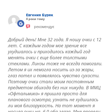
ЛІКУВАННЯ БЛЕФАРИТУ IPL
ЛІКУВАННЯ КЕРАТОКОНУСА
Евгения Буряк
ІНТЕРНЕТ-МАГАЗИН ОПТИКИ
4 роки тому
ДИТЯЧА ОФТАЛЬМОЛОГІЯ
рекомендує
ЛІКУВАННЯ ЗАХВОРЮВАНЬ СІТКІВКИ
ЕСТЕТИЧНА ХІРУРГІЯ
Добрый день! Мне 32 года. Я ношу очки с 12
ТЕРАПІЯ
лет. С каждым годом мое зрение все
ухудшалось и приходилось каждый год
менять очки с еще более толстыми
стеклами. Линзы тоже не всегда помогали.
Летом я их немогла носить из-за жары,
глаз потел и появлялось чувство сухости.
Поэтому очки стали моим постоянным
предметом обихода без них никуда. В ММЦ
«Офтальмика» я пришла просто для
планового осмотра, узнать не худшилась
ли моя близорукость. На тот момент я
носила очки на -6,0 оба глаза. Мне провели