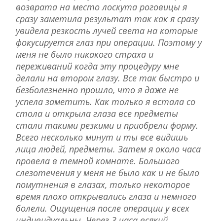
возврата на место лоскута роговицы я
сразу заметила результат так как я сразу
увидела резкость лучей света на которые
фокусируется глаз при операции. Поэтому у
меня не было никакого страха и
переживаний когда эту процедуру мне
делали на втором глазу. Все так быстро и
безболезненно прошло, что я даже не
успела заметить. Как только я встала со
стола и открыла глаза все предметы
стали такими резкими и приобрели форму.
Всего несколько минут и ты все видишь
лица людей, предметы. Затем я около часа
провела в темной комнате. Большого
слезотечения у меня не было как и не было
помутнения в глазах, только некоторое
время плохо открывались глаза и немного
болели. Ощущения после операции у всех
индивидуальны. Через 3 часа всякий