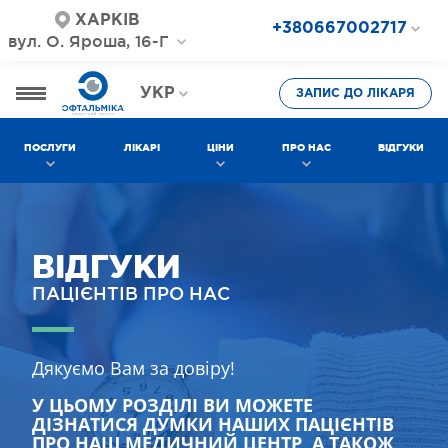
ХАРКІВ
+380667002717
вул. О. Яроша, 16-Г
+380687202717
+380577002717
УКР
ЗАПИС ДО ЛІКАРЯ
РОС
ПОСЛУГИ
ЛІКАРІ
ЦІНИ
ПРО НАС
ВІДГУКИ
ВІДГУКИ
ПАЦІЄНТІВ ПРО НАС
Дякуємо Вам за довіру!
У ЦЬОМУ РОЗДІЛІ ВИ МОЖЕТЕ
ДІЗНАТИСЯ ДУМКИ НАШИХ ПАЦІЄНТІВ
ПРО НАШ МЕДИЧНИЙ ЦЕНТР, А ТАКОЖ