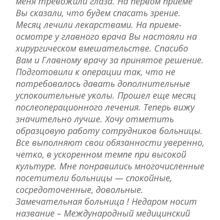
меня тревожили глаза. На первом приеме
Вы сказали, что будем спасать зрение.
Месяц лечили лекарствами. На приеме-
осмотре у главного врача Вы настояли на
хирургическом вмешательстве. Спасибо
Вам и Главному врачу за принятое решение.
Подготовили к операции так, что не
потребовалось давать дополнительные
успокоительные уколы. Прошел еще месяц
послеоперационного лечения. Теперь вижу
значительно лучше. Хочу отметить
образцовую работу сотрудников больницы.
Все выполняют свои обязанности уверенно,
четко, в ускоренном темпе при высокой
культуре. Мне понравились многочисленные
посетители больницы — спокойные,
сосредоточенные, довольные.
Замечательная больница ! Недаром носит
название – Международный медицинский