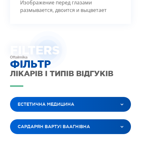
Изображение перед глазами
размывается, двоится и выцветает
FILTE
R
S
ФІЛЬТР
ЛІКАРІВ І ТИПІВ ВІДГУКІВ
ЕСТЕТИЧНА МЕДИЦИНА
ВСІ ПОСЛУГИ
САРДАРЯН ВАРТУІ ВААГНІВНА
ЛАЗЕРНА КОРЕКЦІЯ ЗОРУ
ЛІКУВАННЯ КАТАРАКТИ