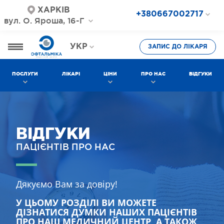
ХАРКІВ
+380667002717
вул. О. Яроша, 16-Г
+380687202717
+380577002717
УКР
ЗАПИС ДО ЛІКАРЯ
РОС
ПОСЛУГИ
ЛІКАРІ
ЦІНИ
ПРО НАС
ВІДГУКИ
ВІДГУКИ
ПАЦІЄНТІВ ПРО НАС
Дякуємо Вам за довіру!
У ЦЬОМУ РОЗДІЛІ ВИ МОЖЕТЕ
ДІЗНАТИСЯ ДУМКИ НАШИХ ПАЦІЄНТІВ
ПРО НАШ МЕДИЧНИЙ ЦЕНТР, А ТАКОЖ