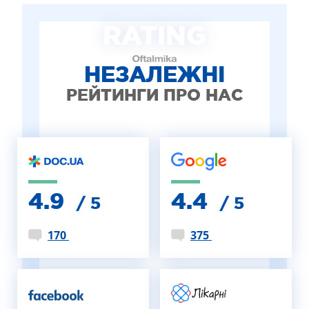
ЛІКУВАННЯ БЛЕФАРИТУ IPL
RATING
ЛІКУВАННЯ КЕРАТОКОНУСА
ІНТЕРНЕТ-МАГАЗИН ОПТИКИ
ДИТЯЧА ОФТАЛЬМОЛОГІЯ
НЕЗАЛЕЖНІ
ЛІКУВАННЯ ЗАХВОРЮВАНЬ СІТКІВКИ
РЕЙТИНГИ ПРО НАС
ЕСТЕТИЧНА ХІРУРГІЯ
ТЕРАПІЯ
4.9
4.4
/ 5
/ 5
170
375