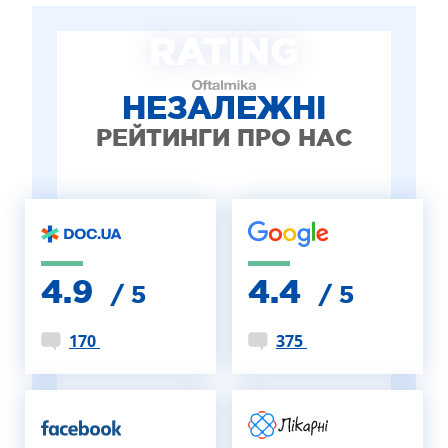
ЛІКУВАННЯ БЛЕФАРИТУ IPL
RATING
ЛІКУВАННЯ КЕРАТОКОНУСА
ІНТЕРНЕТ-МАГАЗИН ОПТИКИ
ДИТЯЧА ОФТАЛЬМОЛОГІЯ
НЕЗАЛЕЖНІ
ЛІКУВАННЯ ЗАХВОРЮВАНЬ СІТКІВКИ
РЕЙТИНГИ ПРО НАС
ЕСТЕТИЧНА ХІРУРГІЯ
ТЕРАПІЯ
4.9
4.4
/ 5
/ 5
170
375