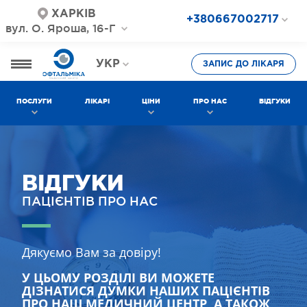
ХАРКІВ
+380667002717
вул. О. Яроша, 16-Г
+380687202717
+380577002717
УКР
ЗАПИС ДО ЛІКАРЯ
РОС
ПОСЛУГИ
ЛІКАРІ
ЦІНИ
ПРО НАС
ВІДГУКИ
ВІДГУКИ
ПАЦІЄНТІВ ПРО НАС
Дякуємо Вам за довіру!
У ЦЬОМУ РОЗДІЛІ ВИ МОЖЕТЕ
ДІЗНАТИСЯ ДУМКИ НАШИХ ПАЦІЄНТІВ
ПРО НАШ МЕДИЧНИЙ ЦЕНТР, А ТАКОЖ