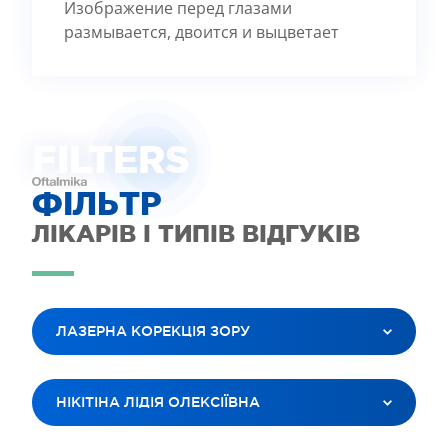
Изображение перед глазами
размывается, двоится и выцветает
FILTE
R
S
ФІЛЬТР
ЛІКАРІВ І ТИПІВ ВІДГУКІВ
ЛАЗЕРНА КОРЕКЦІЯ ЗОРУ
ВСІ ПОСЛУГИ
НІКІТІНА ЛІДІЯ ОЛЕКСІЇВНА
ЛАЗЕРНА КОРЕКЦІЯ ЗОРУ
ЛІКУВАННЯ КАТАРАКТИ