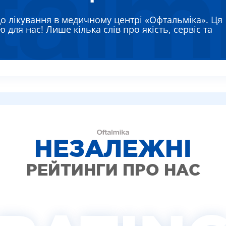
ЯЄВА ГАННА ЄВГЕНІЇВНА
до лікування в медичному центрі «Офтальміка». Ця
РЕМЕНКО ЛАРИСА ВАСИЛІВНА
 для нас! Лише кілька слів про якість, сервіс та
ВТУН МИХАЙЛО ІВАНОВИЧ
ИШ АЛЛА ВІКТОРІВНА
АДСЬКА НАТАЛІЯ МИКОЛАЇВНА
НЕЗАЛЕЖНІ
РЕЙТИНГИ ПРО НАС