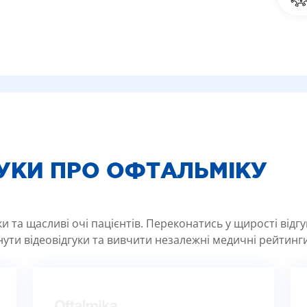
ГУКИ ПРО ОФТАЛЬМІКУ
 та щасливі очі пацієнтів. Переконатись у щирості відг
ути відеовідгуки та вивчити незалежні медичні рейтинги