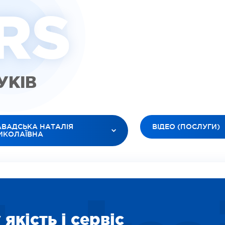
R
S
ГУКІВ
АВАДСЬКА НАТАЛІЯ
ВІДЕО (ПОСЛУГИ)
ИКОЛАЇВНА
УСІ ТИПИ
 ЛІКАРІ
ВІДЕО (ПАЦІЕНТИ)
ЮК ЛЕСЯ АНАТОЛІЇВНА
ВІДЕО (ЛІКАРІ)
БАНОВ РОМАН В’ЯЧЕСЛАВОВИЧ
ЗОБРАЖЕННЯ
ІЛЕЦЬ ОКСАНА ІГОРЕВНА
СОЦІАЛЬНІ
ДАРЯН ВАРТУІ ВААГНІВНА
якість і сервіс
ВІДЕО (ПОСЛУГИ)
ІТІНА ЛІДІЯ ОЛЕКСІЇВНА