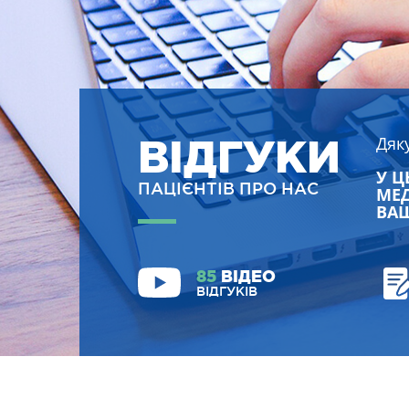
ВІДГУКИ
Дяк
У Ц
ПАЦІЄНТІВ ПРО НАС
МЕД
ВАШ
85
ВІДЕО
ВІДГУКІВ