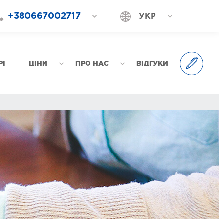
+380667002717
УКР
+380687202717
РОС
+380577002717
РІ
ЦІНИ
ПРО НАС
ВІДГУКИ