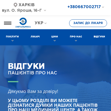
ХАРКІВ
+380667002717
вул. О. Яроша, 16-Г
+380687202717
+380577002717
УКР
ЗАПИС ДО ЛІКАРЯ
РОС
ПОСЛУГИ
ЛІКАРІ
ЦІНИ
ПРО НАС
ВІДГУКИ
ВІДГУКИ
ПАЦІЄНТІВ ПРО НАС
Дякуємо Вам за довіру!
У ЦЬОМУ РОЗДІЛІ ВИ МОЖЕТЕ
ДІЗНАТИСЯ ДУМКИ НАШИХ ПАЦІЄНТІВ
ПРО НАШ МЕДИЧНИЙ ЦЕНТР, А ТАКОЖ