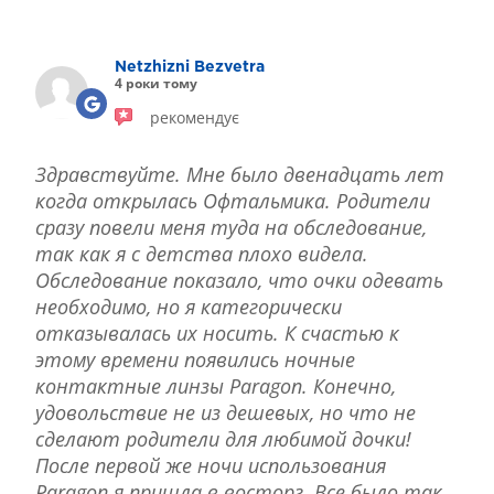
ЛІКУВАННЯ БЛЕФАРИТУ IPL
ЛІКУВАННЯ КЕРАТОКОНУСА
Netzhizni Bezvetra
ІНТЕРНЕТ-МАГАЗИН ОПТИКИ
4 роки тому
ДИТЯЧА ОФТАЛЬМОЛОГІЯ
рекомендує
ЛІКУВАННЯ ЗАХВОРЮВАНЬ СІТКІВКИ
ЕСТЕТИЧНА ХІРУРГІЯ
Здравствуйте. Мне было двенадцать лет
ТЕРАПІЯ
когда открылась Офтальмика. Родители
сразу повели меня туда на обследование,
так как я с детства плохо видела.
Обследование показало, что очки одевать
необходимо, но я категорически
отказывалась их носить. К счастью к
этому времени появились ночные
контактные линзы Paragon. Конечно,
удовольствие не из дешевых, но что не
сделают родители для любимой дочки!
После первой же ночи использования
Paragon я пришла в восторг. Все было так