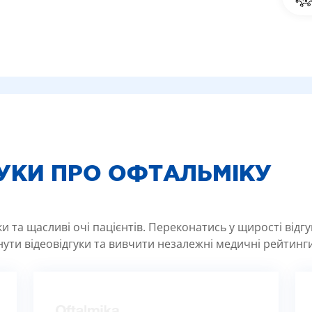
ГУКИ ПРО ОФТАЛЬМІКУ
 та щасливі очі пацієнтів. Переконатись у щирості відг
ути відеовідгуки та вивчити незалежні медичні рейтинги