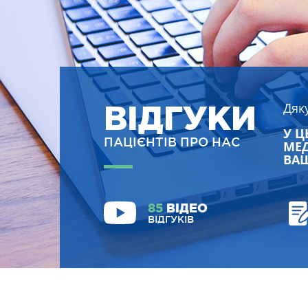
ВІДГУКИ
Дяк
У Ц
ПАЦІЄНТІВ ПРО НАС
МЕД
ВАШ
85
ВІДЕО
ВІДГУКІВ