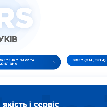
R
S
ГУКІВ
ХРЕМЕНКО ЛАРИСА
ВІДЕО (ПАЦІЕНТИ)
АСИЛІВНА
УСІ ТИПИ
 ЛІКАРІ
ВІДЕО (ПАЦІЕНТИ)
ЮК ЛЕСЯ АНАТОЛІЇВНА
ВІДЕО (ЛІКАРІ)
БАНОВ РОМАН В’ЯЧЕСЛАВОВИЧ
ЗОБРАЖЕННЯ
ІЛЕЦЬ ОКСАНА ІГОРЕВНА
СОЦІАЛЬНІ
ДАРЯН ВАРТУІ ВААГНІВНА
якість і сервіс
ВІДЕО (ПОСЛУГИ)
ІТІНА ЛІДІЯ ОЛЕКСІЇВНА