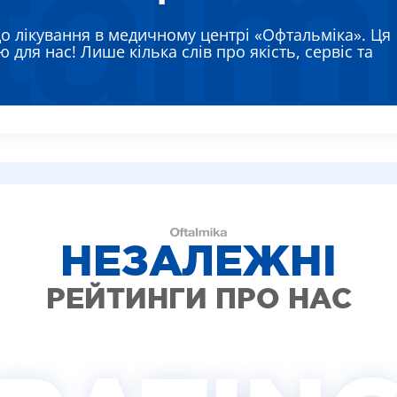
ЯЄВА ГАННА ЄВГЕНІЇВНА
до лікування в медичному центрі «Офтальміка». Ця
РЕМЕНКО ЛАРИСА ВАСИЛІВНА
 для нас! Лише кілька слів про якість, сервіс та
ВТУН МИХАЙЛО ІВАНОВИЧ
ИШ АЛЛА ВІКТОРІВНА
АДСЬКА НАТАЛІЯ МИКОЛАЇВНА
НЕЗАЛЕЖНІ
РЕЙТИНГИ ПРО НАС