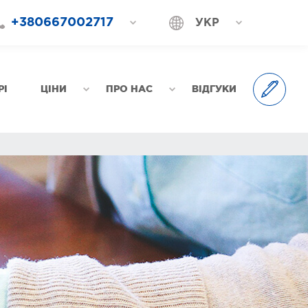
+380667002717
УКР
+380687202717
РОС
+380577002717
РІ
ЦІНИ
ПРО НАС
ВІДГУКИ