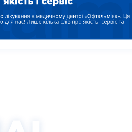
якість і сервіс
ЯЄВА ГАННА ЄВГЕНІЇВНА
РЕМЕНКО ЛАРИСА ВАСИЛІВНА
до лікування в медичному центрі «Офтальміка». Ця
ВТУН МИХАЙЛО ІВАНОВИЧ
 для нас! Лише кілька слів про якість, сервіс та
ИШ АЛЛА ВІКТОРІВНА
АДСЬКА НАТАЛІЯ МИКОЛАЇВНА