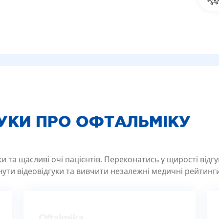
ГУКИ ПРО ОФТАЛЬМІКУ
 та щасливі очі пацієнтів. Переконатись у щирості відг
ути відеовідгуки та вивчити незалежні медичні рейтинги