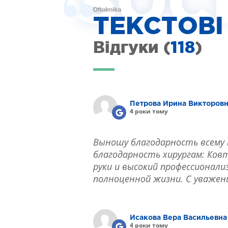
SOC
ЛІКУВАННЯ КЕРАТОКОНУСА
ТЕКСТОВІ
ІНТЕРНЕТ-МАГАЗИН ОПТИКИ
ДИТЯЧА ОФТАЛЬМОЛОГІЯ
Відгуки (
118
)
ЛІКУВАННЯ ЗАХВОРЮВАНЬ СІТКІВКИ
ЕСТЕТИЧНА ХІРУРГІЯ
ТЕРАПІЯ
Петрова Ирина Викторов
4 роки тому
Выношу благодарность всему 
благодарность хирургам: Ковту
руки и высокий профессионали
полноценной жизни. С уважен
Исакова Вера Васильевна
4 роки тому