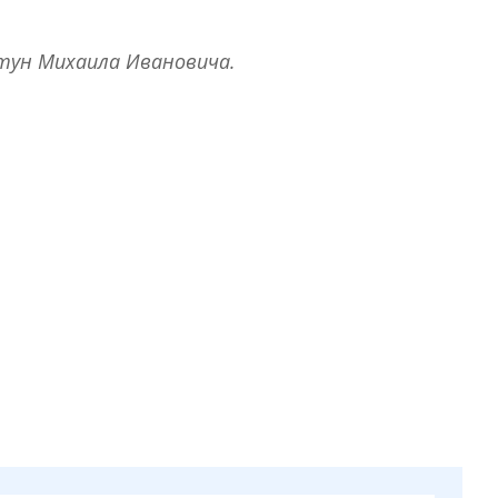
втун Михаила Ивановича.