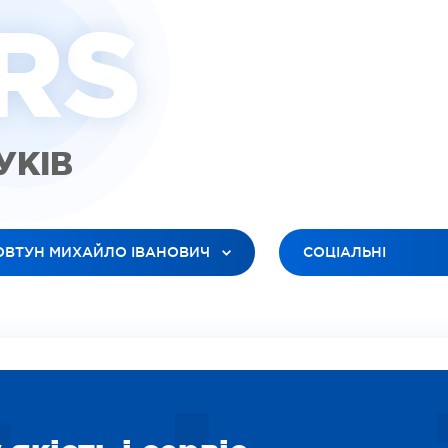
R
S
ГУКІВ
ОВТУН МИХАЙЛО ІВАНОВИЧ
СОЦІАЛЬНІ
 ЛІКАРІ
УСІ ТИПИ
ЮК ЛЕСЯ АНАТОЛІЇВНА
ВІДЕО (ПАЦІЕНТИ)
БАНОВ РОМАН В’ЯЧЕСЛАВОВИЧ
ВІДЕО (ЛІКАРІ)
ІЛЕЦЬ ОКСАНА ІГОРЕВНА
ЗОБРАЖЕННЯ
ДАРЯН ВАРТУІ ВААГНІВНА
СОЦІАЛЬНІ
ІТІНА ЛІДІЯ ОЛЕКСІЇВНА
ВІДЕО (ПОСЛУГИ)