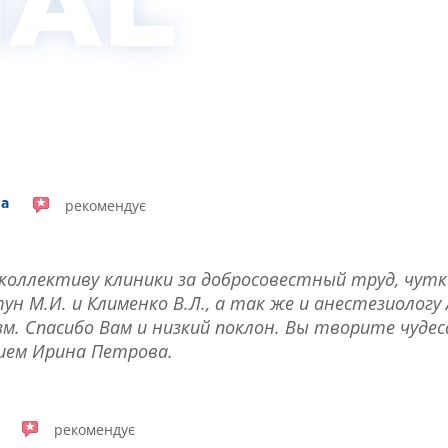
IAL
рекомендує
на
коллективу клиники за добросовестный труд, чутк
н М.И. и Клименко В.Л., а так же и анестезиологу 
зм. Спасибо Вам и низкий поклон. Вы творите чуде
ием Ирина Петрова.
рекомендує