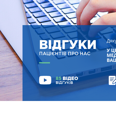
ВІДГУКИ
Дяк
У Ц
ПАЦІЄНТІВ ПРО НАС
МЕД
ВАШ
85
ВІДЕО
ВІДГУКІВ