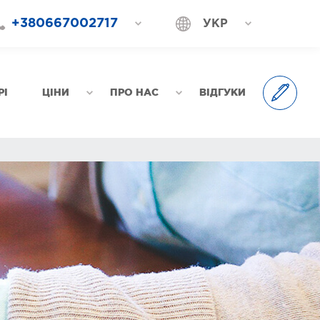
+380667002717
УКР
+380687202717
РОС
+380577002717
РІ
ЦІНИ
ПРО НАС
ВІДГУКИ