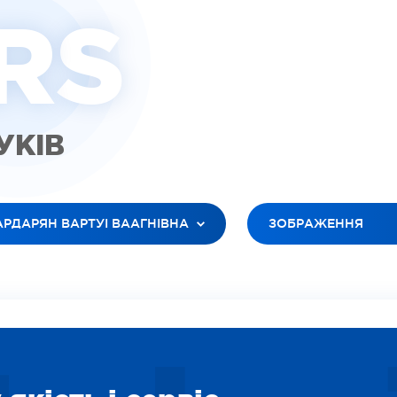
R
S
ГУКІВ
АРДАРЯН ВАРТУІ ВААГНІВНА
ЗОБРАЖЕННЯ
 ЛІКАРІ
УСІ ТИПИ
ЮК ЛЕСЯ АНАТОЛІЇВНА
ВІДЕО (ПАЦІЕНТИ)
БАНОВ РОМАН В’ЯЧЕСЛАВОВИЧ
ВІДЕО (ЛІКАРІ)
ІЛЕЦЬ ОКСАНА ІГОРЕВНА
ЗОБРАЖЕННЯ
ДАРЯН ВАРТУІ ВААГНІВНА
СОЦІАЛЬНІ
ІТІНА ЛІДІЯ ОЛЕКСІЇВНА
ВІДЕО (ПОСЛУГИ)