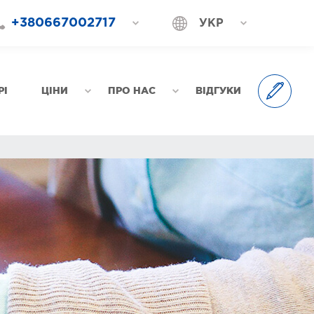
+380667002717
УКР
+380687202717
РОС
+380577002717
РІ
ЦІНИ
ПРО НАС
ВІДГУКИ