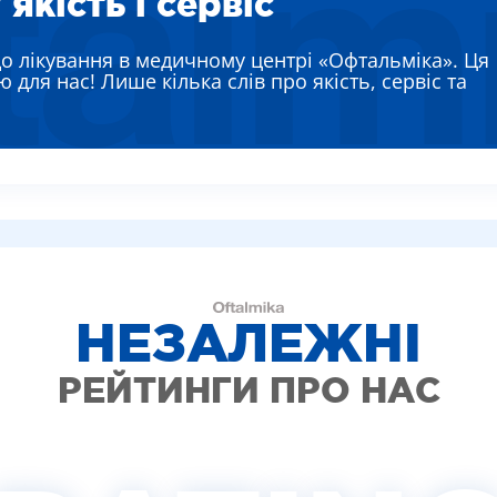
якість і сервіс
ЯЄВА ГАННА ЄВГЕНІЇВНА
РЕМЕНКО ЛАРИСА ВАСИЛІВНА
до лікування в медичному центрі «Офтальміка». Ця
ВТУН МИХАЙЛО ІВАНОВИЧ
 для нас! Лише кілька слів про якість, сервіс та
ИШ АЛЛА ВІКТОРІВНА
АДСЬКА НАТАЛІЯ МИКОЛАЇВНА
НЕЗАЛЕЖНІ
РЕЙТИНГИ ПРО НАС