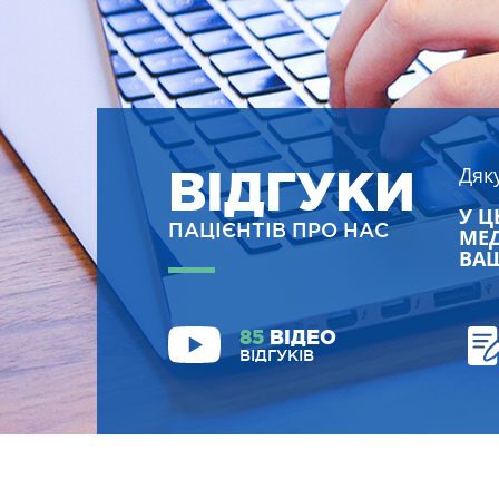
ВІДГУКИ
Дяк
У Ц
ПАЦІЄНТІВ ПРО НАС
МЕД
ВАШ
85
ВІДЕО
ВІДГУКІВ