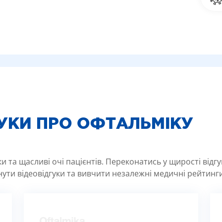
ГУКИ ПРО ОФТАЛЬМІКУ
 та щасливі очі пацієнтів. Переконатись у щирості відг
ути відеовідгуки та вивчити незалежні медичні рейтинги