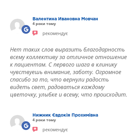
ЛІКУВАННЯ БЛЕФАРИТУ IPL
ЛІКУВАННЯ КЕРАТОКОНУСА
Валентина Ивановна Мовчан
ІНТЕРНЕТ-МАГАЗИН ОПТИКИ
4 роки тому
ДИТЯЧА ОФТАЛЬМОЛОГІЯ
рекомендує
ЛІКУВАННЯ ЗАХВОРЮВАНЬ СІТКІВКИ
ЕСТЕТИЧНА ХІРУРГІЯ
Нет таких слов выразить благодарность
ТЕРАПІЯ
всему коллективу за отличное отношение
к пациентам. С первого шага в клинику
чувствуешь внимание, заботу. Огромное
спасибо за то, что вернули радость
видеть свет, радоваться каждому
цветочку, улыбке и всему, что происходит.
Нижник Євдокія Прохимівна
4 роки тому
рекомендує