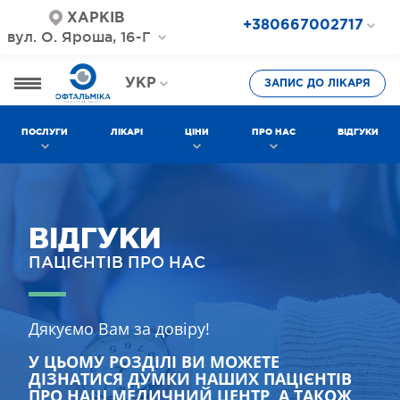
ХАРКІВ
+380667002717
вул. О. Яроша, 16-Г
+380687202717
+380577002717
УКР
ЗАПИС ДО ЛІКАРЯ
РОС
ПОСЛУГИ
ЛІКАРІ
ЦІНИ
ПРО НАС
ВІДГУКИ
ВІДГУКИ
ПАЦІЄНТІВ ПРО НАС
Дякуємо Вам за довіру!
У ЦЬОМУ РОЗДІЛІ ВИ МОЖЕТЕ
ДІЗНАТИСЯ ДУМКИ НАШИХ ПАЦІЄНТІВ
ПРО НАШ МЕДИЧНИЙ ЦЕНТР, А ТАКОЖ