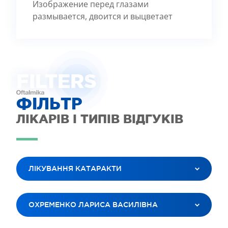
Изображение перед глазами
размывается, двоится и выцветает
FILTE
R
S
ФІЛЬТР
ЛІКАРІВ І ТИПІВ ВІДГУКІВ
ЛІКУВАННЯ КАТАРАКТИ
ВСІ ПОСЛУГИ
ОХРЕМЕНКО ЛАРИСА ВАСИЛІВНА
ЛАЗЕРНА КОРЕКЦІЯ ЗОРУ
ЛІКУВАННЯ КАТАРАКТИ