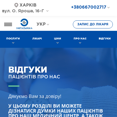
ХАРКІВ
+380667002717
вул. О. Яроша, 16-Г
+380687202717
+380577002717
УКР
ЗАПИС ДО ЛІКАРЯ
РОС
ПОСЛУГИ
ЛІКАРІ
ЦІНИ
ПРО НАС
ВІДГУКИ
ВІДГУКИ
ПАЦІЄНТІВ ПРО НАС
Дякуємо Вам за довіру!
У ЦЬОМУ РОЗДІЛІ ВИ МОЖЕТЕ
ДІЗНАТИСЯ ДУМКИ НАШИХ ПАЦІЄНТІВ
ПРО НАШ МЕДИЧНИЙ ЦЕНТР, А ТАКОЖ