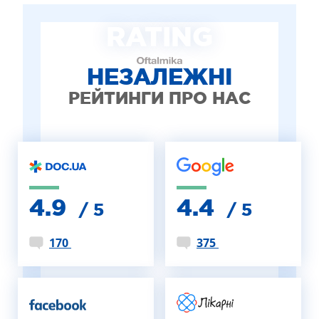
ЛІКУВАННЯ БЛЕФАРИТУ IPL
RATING
ЛІКУВАННЯ КЕРАТОКОНУСА
ІНТЕРНЕТ-МАГАЗИН ОПТИКИ
ДИТЯЧА ОФТАЛЬМОЛОГІЯ
НЕЗАЛЕЖНІ
ЛІКУВАННЯ ЗАХВОРЮВАНЬ СІТКІВКИ
РЕЙТИНГИ ПРО НАС
ЕСТЕТИЧНА ХІРУРГІЯ
ТЕРАПІЯ
4.9
4.4
/ 5
/ 5
170
375