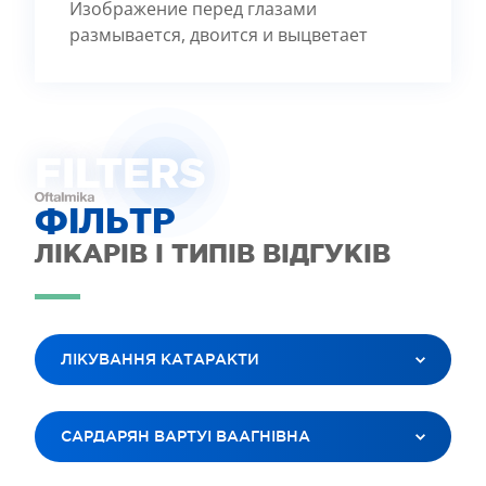
Изображение перед глазами
размывается, двоится и выцветает
FILTE
R
S
ФІЛЬТР
ЛІКАРІВ І ТИПІВ ВІДГУКІВ
ЛІКУВАННЯ КАТАРАКТИ
ВСІ ПОСЛУГИ
САРДАРЯН ВАРТУІ ВААГНІВНА
ЛАЗЕРНА КОРЕКЦІЯ ЗОРУ
ЛІКУВАННЯ КАТАРАКТИ