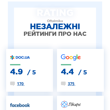
ЛІКУВАННЯ БЛЕФАРИТУ IPL
RATING
ЛІКУВАННЯ КЕРАТОКОНУСА
ІНТЕРНЕТ-МАГАЗИН ОПТИКИ
ДИТЯЧА ОФТАЛЬМОЛОГІЯ
НЕЗАЛЕЖНІ
ЛІКУВАННЯ ЗАХВОРЮВАНЬ СІТКІВКИ
РЕЙТИНГИ ПРО НАС
ЕСТЕТИЧНА ХІРУРГІЯ
ТЕРАПІЯ
4.9
4.4
/ 5
/ 5
170
375