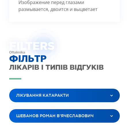
Изображение перед глазами
размывается, двоится и выцветает
FILTE
R
S
ФІЛЬТР
ЛІКАРІВ І ТИПІВ ВІДГУКІВ
ЛІКУВАННЯ КАТАРАКТИ
ВСІ ПОСЛУГИ
ШЕБАНОВ РОМАН В’ЯЧЕСЛАВОВИЧ
ЛАЗЕРНА КОРЕКЦІЯ ЗОРУ
ЛІКУВАННЯ КАТАРАКТИ