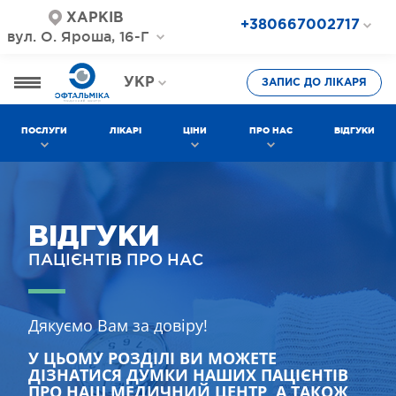
ХАРКІВ
+380667002717
вул. О. Яроша, 16-Г
+380687202717
+380577002717
УКР
ЗАПИС ДО ЛІКАРЯ
РОС
ПОСЛУГИ
ЛІКАРІ
ЦІНИ
ПРО НАС
ВІДГУКИ
ВІДГУКИ
ПАЦІЄНТІВ ПРО НАС
Дякуємо Вам за довіру!
У ЦЬОМУ РОЗДІЛІ ВИ МОЖЕТЕ
ДІЗНАТИСЯ ДУМКИ НАШИХ ПАЦІЄНТІВ
ПРО НАШ МЕДИЧНИЙ ЦЕНТР, А ТАКОЖ