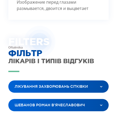
Изображение перед глазами
размывается, двоится и выцветает
FILTE
R
S
ФІЛЬТР
ЛІКАРІВ І ТИПІВ ВІДГУКІВ
ЛІКУВАННЯ ЗАХВОРЮВАНЬ СІТКІВКИ
ВСІ ПОСЛУГИ
ШЕБАНОВ РОМАН В’ЯЧЕСЛАВОВИЧ
ЛАЗЕРНА КОРЕКЦІЯ ЗОРУ
ЛІКУВАННЯ КАТАРАКТИ