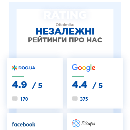
ЛІКУВАННЯ БЛЕФАРИТУ IPL
RATING
ЛІКУВАННЯ КЕРАТОКОНУСА
ІНТЕРНЕТ-МАГАЗИН ОПТИКИ
ДИТЯЧА ОФТАЛЬМОЛОГІЯ
НЕЗАЛЕЖНІ
ЛІКУВАННЯ ЗАХВОРЮВАНЬ СІТКІВКИ
РЕЙТИНГИ ПРО НАС
ЕСТЕТИЧНА ХІРУРГІЯ
ТЕРАПІЯ
4.9
4.4
/ 5
/ 5
170
375