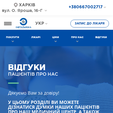
ХАРКІВ
+380667002717
вул. О. Яроша, 16-Г
+380687202717
+380577002717
УКР
ЗАПИС ДО ЛІКАРЯ
РОС
ПОСЛУГИ
ЛІКАРІ
ЦІНИ
ПРО НАС
ВІДГУКИ
ВІДГУКИ
ПАЦІЄНТІВ ПРО НАС
Дякуємо Вам за довіру!
У ЦЬОМУ РОЗДІЛІ ВИ МОЖЕТЕ
ДІЗНАТИСЯ ДУМКИ НАШИХ ПАЦІЄНТІВ
ПРО НАШ МЕДИЧНИЙ ЦЕНТР, А ТАКОЖ