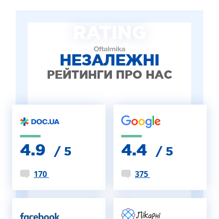
РЕФРАКЦІЙНА ЗАМІНА КРИШТАЛИКА
ЛІКУВАННЯ БЛЕФАРИТУ IPL
RATING
ЛІКУВАННЯ КЕРАТОКОНУСА
ІНТЕРНЕТ-МАГАЗИН ОПТИКИ
ДИТЯЧА ОФТАЛЬМОЛОГІЯ
НЕЗАЛЕЖНІ
ЛІКУВАННЯ ЗАХВОРЮВАНЬ СІТКІВКИ
РЕЙТИНГИ ПРО НАС
ЕСТЕТИЧНА ХІРУРГІЯ
ТЕРАПІЯ
4.9
4.4
/ 5
/ 5
170
375