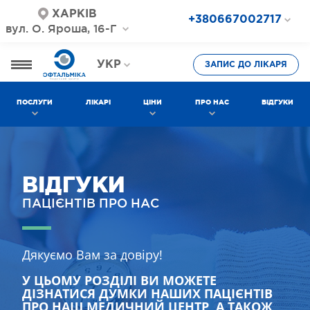
ХАРКІВ
+380667002717
вул. О. Яроша, 16-Г
+380687202717
+380577002717
УКР
ЗАПИС ДО ЛІКАРЯ
РОС
ПОСЛУГИ
ЛІКАРІ
ЦІНИ
ПРО НАС
ВІДГУКИ
ВІДГУКИ
ПАЦІЄНТІВ ПРО НАС
Дякуємо Вам за довіру!
У ЦЬОМУ РОЗДІЛІ ВИ МОЖЕТЕ
ДІЗНАТИСЯ ДУМКИ НАШИХ ПАЦІЄНТІВ
ПРО НАШ МЕДИЧНИЙ ЦЕНТР, А ТАКОЖ