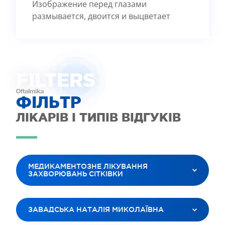
Изображение перед глазами
размывается, двоится и выцветает
FILTE
R
S
ФІЛЬТР
ЛІКАРІВ І ТИПІВ ВІДГУКІВ
МЕДИКАМЕНТОЗНЕ ЛІКУВАННЯ
ЗАХВОРЮВАНЬ СІТКІВКИ
ВСІ ПОСЛУГИ
ЗАВАДСЬКА НАТАЛІЯ МИКОЛАЇВНА
ЛАЗЕРНА КОРЕКЦІЯ ЗОРУ
ЛІКУВАННЯ КАТАРАКТИ