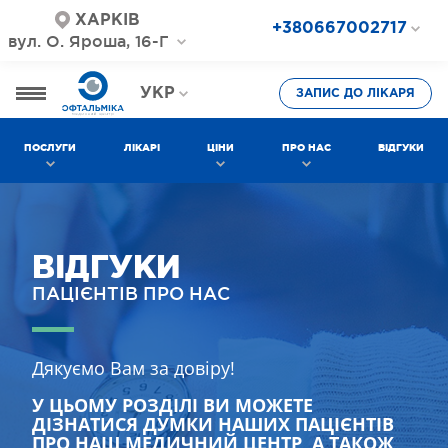
ХАРКІВ
+380667002717
вул. О. Яроша, 16-Г
+380687202717
+380577002717
УКР
ЗАПИС ДО ЛІКАРЯ
РОС
ПОСЛУГИ
ЛІКАРІ
ЦІНИ
ПРО НАС
ВІДГУКИ
ВІДГУКИ
ПАЦІЄНТІВ ПРО НАС
Дякуємо Вам за довіру!
У ЦЬОМУ РОЗДІЛІ ВИ МОЖЕТЕ
ДІЗНАТИСЯ ДУМКИ НАШИХ ПАЦІЄНТІВ
ПРО НАШ МЕДИЧНИЙ ЦЕНТР, А ТАКОЖ