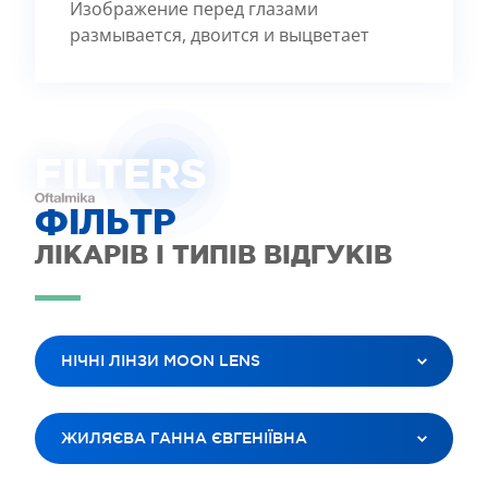
Изображение перед глазами
размывается, двоится и выцветает
FILTE
R
S
ФІЛЬТР
ЛІКАРІВ І ТИПІВ ВІДГУКІВ
НІЧНІ ЛІНЗИ MOON LENS
ВСІ ПОСЛУГИ
ЖИЛЯЄВА ГАННА ЄВГЕНІЇВНА
ЛАЗЕРНА КОРЕКЦІЯ ЗОРУ
ЛІКУВАННЯ КАТАРАКТИ