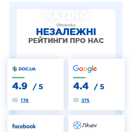
ЛІКУВАННЯ БЛЕФАРИТУ IPL
RATING
ЛІКУВАННЯ КЕРАТОКОНУСА
ІНТЕРНЕТ-МАГАЗИН ОПТИКИ
ДИТЯЧА ОФТАЛЬМОЛОГІЯ
НЕЗАЛЕЖНІ
ЛІКУВАННЯ ЗАХВОРЮВАНЬ СІТКІВКИ
РЕЙТИНГИ ПРО НАС
ЕСТЕТИЧНА ХІРУРГІЯ
ТЕРАПІЯ
4.9
4.4
/ 5
/ 5
170
375