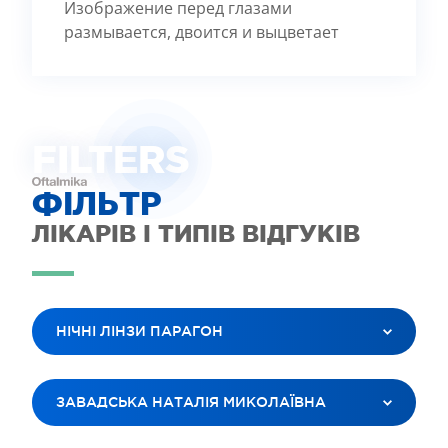
Изображение перед глазами
размывается, двоится и выцветает
FILTE
R
S
ФІЛЬТР
ЛІКАРІВ І ТИПІВ ВІДГУКІВ
НІЧНІ ЛІНЗИ ПАРАГОН
ВСІ ПОСЛУГИ
ЗАВАДСЬКА НАТАЛІЯ МИКОЛАЇВНА
ЛАЗЕРНА КОРЕКЦІЯ ЗОРУ
ЛІКУВАННЯ КАТАРАКТИ