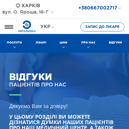
ХАРКІВ
+380667002717
вул. О. Яроша, 16-Г
+380687202717
+380577002717
УКР
ЗАПИС ДО ЛІКАРЯ
РОС
ПОСЛУГИ
ЛІКАРІ
ЦІНИ
ПРО НАС
ВІДГУКИ
ВІДГУКИ
ПАЦІЄНТІВ ПРО НАС
Дякуємо Вам за довіру!
У ЦЬОМУ РОЗДІЛІ ВИ МОЖЕТЕ
ДІЗНАТИСЯ ДУМКИ НАШИХ ПАЦІЄНТІВ
ПРО НАШ МЕДИЧНИЙ ЦЕНТР, А ТАКОЖ