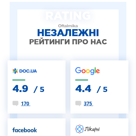
ЛІКУВАННЯ БЛЕФАРИТУ IPL
RATING
ЛІКУВАННЯ КЕРАТОКОНУСА
ІНТЕРНЕТ-МАГАЗИН ОПТИКИ
ДИТЯЧА ОФТАЛЬМОЛОГІЯ
НЕЗАЛЕЖНІ
ЛІКУВАННЯ ЗАХВОРЮВАНЬ СІТКІВКИ
РЕЙТИНГИ ПРО НАС
ЕСТЕТИЧНА ХІРУРГІЯ
ТЕРАПІЯ
4.9
4.4
/ 5
/ 5
170
375