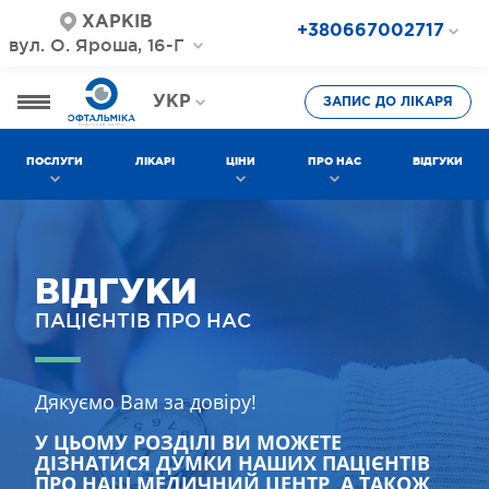
ХАРКІВ
+380667002717
вул. О. Яроша, 16-Г
+380687202717
+380577002717
УКР
ЗАПИС ДО ЛІКАРЯ
РОС
ПОСЛУГИ
ЛІКАРІ
ЦІНИ
ПРО НАС
ВІДГУКИ
ВІДГУКИ
ПАЦІЄНТІВ ПРО НАС
Дякуємо Вам за довіру!
У ЦЬОМУ РОЗДІЛІ ВИ МОЖЕТЕ
ДІЗНАТИСЯ ДУМКИ НАШИХ ПАЦІЄНТІВ
ПРО НАШ МЕДИЧНИЙ ЦЕНТР, А ТАКОЖ