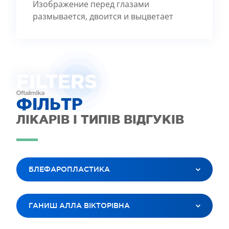
Изображение перед глазами
размывается, двоится и выцветает
FILTE
R
S
ФІЛЬТР
ЛІКАРІВ І ТИПІВ ВІДГУКІВ
БЛЕФАРОПЛАСТИКА
ВСІ ПОСЛУГИ
ГАНИШ АЛЛА ВІКТОРІВНА
ЛАЗЕРНА КОРЕКЦІЯ ЗОРУ
ЛІКУВАННЯ КАТАРАКТИ