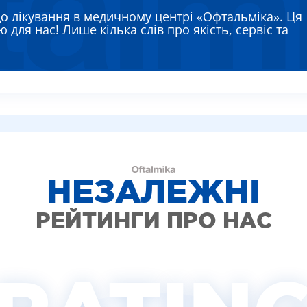
ЯЄВА ГАННА ЄВГЕНІЇВНА
до лікування в медичному центрі «Офтальміка». Ця
РЕМЕНКО ЛАРИСА ВАСИЛІВНА
 для нас! Лише кілька слів про якість, сервіс та
ВТУН МИХАЙЛО ІВАНОВИЧ
ИШ АЛЛА ВІКТОРІВНА
АДСЬКА НАТАЛІЯ МИКОЛАЇВНА
НЕЗАЛЕЖНІ
РЕЙТИНГИ ПРО НАС