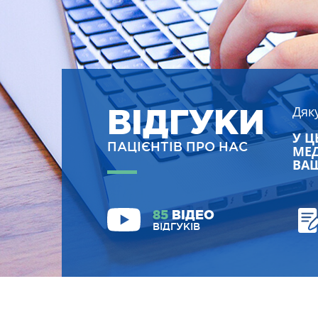
ВІДГУКИ
Дяк
У Ц
ПАЦІЄНТІВ ПРО НАС
МЕД
ВАШ
85
ВІДЕО
ВІДГУКІВ