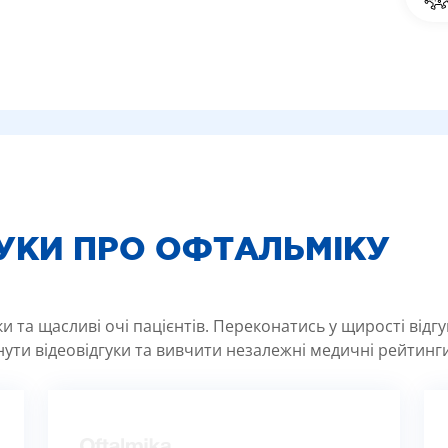
ГУКИ ПРО ОФТАЛЬМІКУ
 та щасливі очі пацієнтів. Переконатись у щирості відг
ути відеовідгуки та вивчити незалежні медичні рейтинги