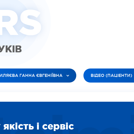
R
S
ГУКІВ
ИЛЯЄВА ГАННА ЄВГЕНІЇВНА
ВІДЕО (ПАЦІЕНТИ)
 ЛІКАРІ
УСІ ТИПИ
ЮК ЛЕСЯ АНАТОЛІЇВНА
ВІДЕО (ПАЦІЕНТИ)
БАНОВ РОМАН В’ЯЧЕСЛАВОВИЧ
ВІДЕО (ЛІКАРІ)
ІЛЕЦЬ ОКСАНА ІГОРЕВНА
ЗОБРАЖЕННЯ
ДАРЯН ВАРТУІ ВААГНІВНА
СОЦІАЛЬНІ
якість і сервіс
ІТІНА ЛІДІЯ ОЛЕКСІЇВНА
ВІДЕО (ПОСЛУГИ)