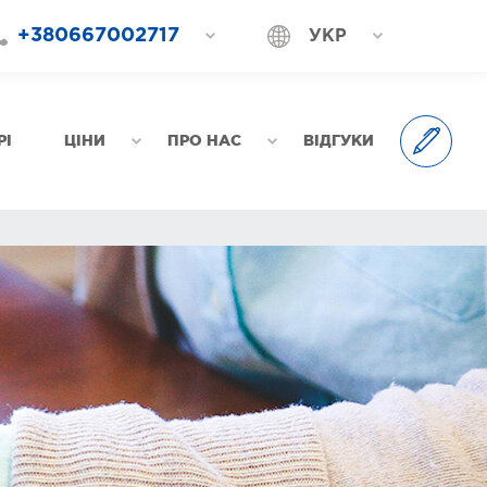
+380667002717
УКР
+380687202717
РОС
+380577002717
РІ
ЦІНИ
ПРО НАС
ВІДГУКИ