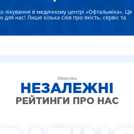
ЯЄВА ГАННА ЄВГЕНІЇВНА
РЕМЕНКО ЛАРИСА ВАСИЛІВНА
до лікування в медичному центрі «Офтальміка». Ця
 для нас! Лише кілька слів про якість, сервіс та
ВТУН МИХАЙЛО ІВАНОВИЧ
ИШ АЛЛА ВІКТОРІВНА
АДСЬКА НАТАЛІЯ МИКОЛАЇВНА
НЕЗАЛЕЖНІ
РЕЙТИНГИ ПРО НАС