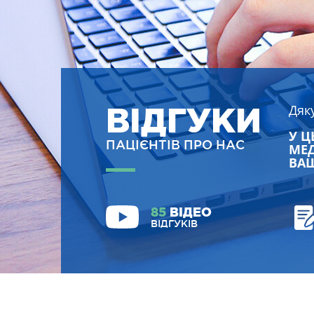
ВІДГУКИ
Дяк
У Ц
ПАЦІЄНТІВ ПРО НАС
МЕД
ВАШ
85
ВІДЕО
ВІДГУКІВ