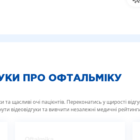
ГУКИ ПРО ОФТАЛЬМІКУ
 та щасливі очі пацієнтів. Переконатись у щирості відг
ути відеовідгуки та вивчити незалежні медичні рейтинги