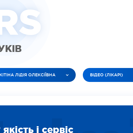
R
S
ГУКІВ
КІТІНА ЛІДІЯ ОЛЕКСІЇВНА
ВІДЕО (ЛІКАРІ)
 ЛІКАРІ
УСІ ТИПИ
ЮК ЛЕСЯ АНАТОЛІЇВНА
ВІДЕО (ПАЦІЕНТИ)
БАНОВ РОМАН В’ЯЧЕСЛАВОВИЧ
ВІДЕО (ЛІКАРІ)
ІЛЕЦЬ ОКСАНА ІГОРЕВНА
ЗОБРАЖЕННЯ
ДАРЯН ВАРТУІ ВААГНІВНА
СОЦІАЛЬНІ
якість і сервіс
ІТІНА ЛІДІЯ ОЛЕКСІЇВНА
ВІДЕО (ПОСЛУГИ)