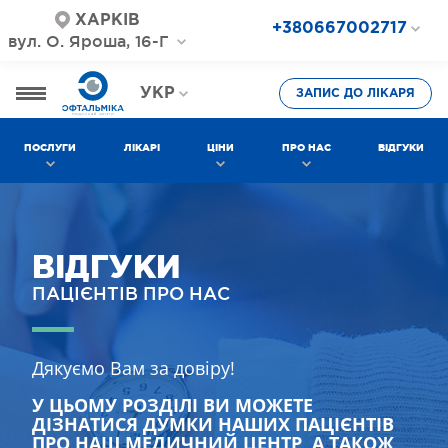
ХАРКІВ
+380667002717
вул. О. Яроша, 16-Г
+380687202717
+380577002717
УКР
ЗАПИС ДО ЛІКАРЯ
РОС
ПОСЛУГИ
ЛІКАРІ
ЦІНИ
ПРО НАС
ВІДГУКИ
ВІДГУКИ
ПАЦІЄНТІВ ПРО НАС
Дякуємо Вам за довіру!
У ЦЬОМУ РОЗДІЛІ ВИ МОЖЕТЕ
ДІЗНАТИСЯ ДУМКИ НАШИХ ПАЦІЄНТІВ
ПРО НАШ МЕДИЧНИЙ ЦЕНТР, А ТАКОЖ