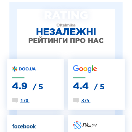
ЛІКУВАННЯ БЛЕФАРИТУ IPL
RATING
ЛІКУВАННЯ КЕРАТОКОНУСА
ІНТЕРНЕТ-МАГАЗИН ОПТИКИ
ДИТЯЧА ОФТАЛЬМОЛОГІЯ
НЕЗАЛЕЖНІ
ЛІКУВАННЯ ЗАХВОРЮВАНЬ СІТКІВКИ
РЕЙТИНГИ ПРО НАС
ЕСТЕТИЧНА ХІРУРГІЯ
ТЕРАПІЯ
4.9
4.4
/ 5
/ 5
170
375