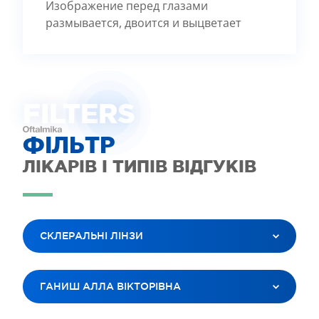
Изображение перед глазами
размывается, двоится и выцветает
FILTE
R
S
ФІЛЬТР
ЛІКАРІВ І ТИПІВ ВІДГУКІВ
СКЛЕРАЛЬНІ ЛІНЗИ
ВСІ ПОСЛУГИ
ГАНИШ АЛЛА ВІКТОРІВНА
ЛАЗЕРНА КОРЕКЦІЯ ЗОРУ
ЛІКУВАННЯ КАТАРАКТИ