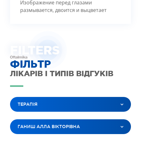
Изображение перед глазами
размывается, двоится и выцветает
FILTE
R
S
ФІЛЬТР
ЛІКАРІВ І ТИПІВ ВІДГУКІВ
ТЕРАПІЯ
ВСІ ПОСЛУГИ
ГАНИШ АЛЛА ВІКТОРІВНА
ЛАЗЕРНА КОРЕКЦІЯ ЗОРУ
ЛІКУВАННЯ КАТАРАКТИ