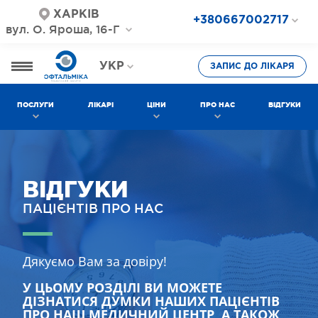
ХАРКІВ
+380667002717
вул. О. Яроша, 16-Г
+380687202717
+380577002717
УКР
ЗАПИС ДО ЛІКАРЯ
РОС
ПОСЛУГИ
ЛІКАРІ
ЦІНИ
ПРО НАС
ВІДГУКИ
ВІДГУКИ
ПАЦІЄНТІВ ПРО НАС
Дякуємо Вам за довіру!
У ЦЬОМУ РОЗДІЛІ ВИ МОЖЕТЕ
ДІЗНАТИСЯ ДУМКИ НАШИХ ПАЦІЄНТІВ
ПРО НАШ МЕДИЧНИЙ ЦЕНТР, А ТАКОЖ