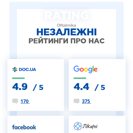
ЛІКУВАННЯ БЛЕФАРИТУ IPL
RATING
ЛІКУВАННЯ КЕРАТОКОНУСА
ІНТЕРНЕТ-МАГАЗИН ОПТИКИ
ДИТЯЧА ОФТАЛЬМОЛОГІЯ
НЕЗАЛЕЖНІ
ЛІКУВАННЯ ЗАХВОРЮВАНЬ СІТКІВКИ
РЕЙТИНГИ ПРО НАС
ЕСТЕТИЧНА ХІРУРГІЯ
ТЕРАПІЯ
4.9
4.4
/ 5
/ 5
170
375