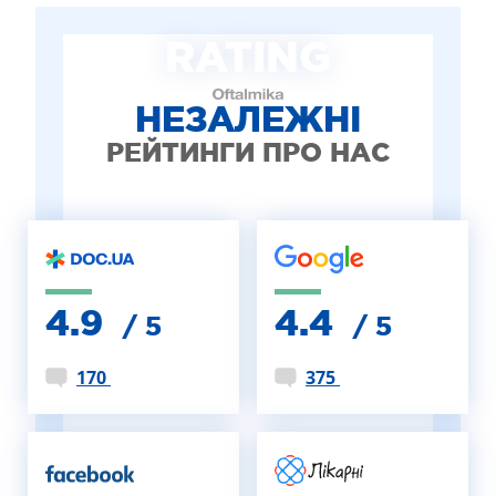
ЛІКУВАННЯ БЛЕФАРИТУ IPL
RATING
ЛІКУВАННЯ КЕРАТОКОНУСА
ІНТЕРНЕТ-МАГАЗИН ОПТИКИ
ДИТЯЧА ОФТАЛЬМОЛОГІЯ
НЕЗАЛЕЖНІ
ЛІКУВАННЯ ЗАХВОРЮВАНЬ СІТКІВКИ
РЕЙТИНГИ ПРО НАС
ЕСТЕТИЧНА ХІРУРГІЯ
ТЕРАПІЯ
4.9
4.4
/ 5
/ 5
170
375