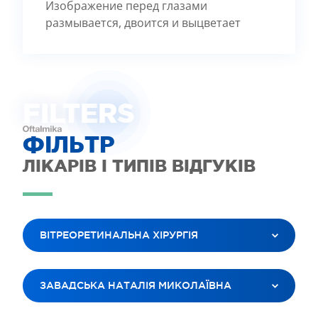
Изображение перед глазами
размывается, двоится и выцветает
FILTE
R
S
ФІЛЬТР
ЛІКАРІВ І ТИПІВ ВІДГУКІВ
ВІТРЕОРЕТИНАЛЬНА ХІРУРГІЯ
ВСІ ПОСЛУГИ
ЗАВАДСЬКА НАТАЛІЯ МИКОЛАЇВНА
ЛАЗЕРНА КОРЕКЦІЯ ЗОРУ
ЛІКУВАННЯ КАТАРАКТИ