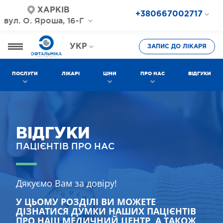
ХАРКІВ
+380667002717
вул. О. Яроша, 16-Г
+380687202717
+380577002717
УКР
ЗАПИС ДО ЛІКАРЯ
РОС
ПОСЛУГИ
ЛІКАРІ
ЦІНИ
ПРО НАС
ВІДГУКИ
ВІДГУКИ
ПАЦІЄНТІВ ПРО НАС
Дякуємо Вам за довіру!
У ЦЬОМУ РОЗДІЛІ ВИ МОЖЕТЕ
ДІЗНАТИСЯ ДУМКИ НАШИХ ПАЦІЄНТІВ
ПРО НАШ МЕДИЧНИЙ ЦЕНТР, А ТАКОЖ