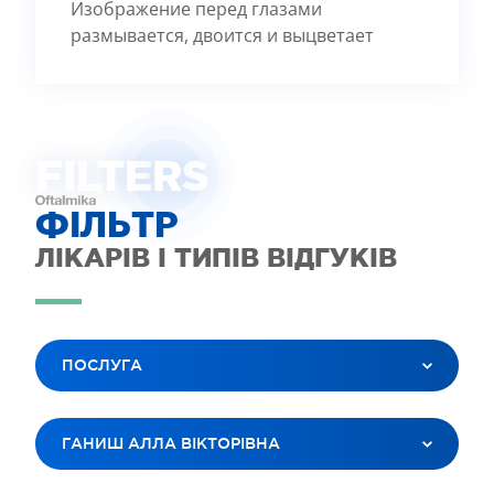
Изображение перед глазами
размывается, двоится и выцветает
FILTE
R
S
ФІЛЬТР
ЛІКАРІВ І ТИПІВ ВІДГУКІВ
ПОСЛУГА
ВСІ ПОСЛУГИ
ГАНИШ АЛЛА ВІКТОРІВНА
ЛАЗЕРНА КОРЕКЦІЯ ЗОРУ
ЛІКУВАННЯ КАТАРАКТИ