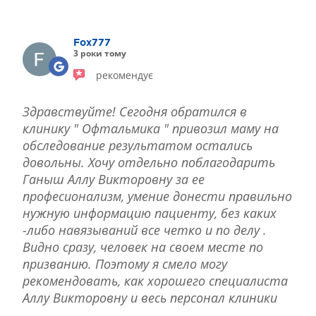
ЛІКУВАННЯ БЛЕФАРИТУ IPL
ЛІКУВАННЯ КЕРАТОКОНУСА
Fox777
ІНТЕРНЕТ-МАГАЗИН ОПТИКИ
3 роки тому
ДИТЯЧА ОФТАЛЬМОЛОГІЯ
рекомендує
ЛІКУВАННЯ ЗАХВОРЮВАНЬ СІТКІВКИ
ЕСТЕТИЧНА ХІРУРГІЯ
Здравствуйте! Сегодня обратился в
ТЕРАПІЯ
клинику " Офтальмика " привозил маму на
обследование результатом остались
довольны. Хочу отдельно поблагодарить
Ганыш Аллу Викторовну за ее
професионализм, умение донести правильно
нужную информацию пациенту, без каких
-либо навязываний все четко и по делу .
Видно сразу, человек на своем месте по
призванию. Поэтому я смело могу
рекомендовать, как хорошего специалиста
Аллу Викторовну и весь персонал клиники