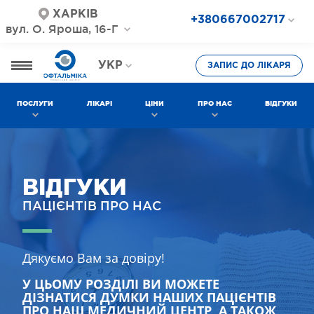
ХАРКІВ
+380667002717
вул. О. Яроша, 16-Г
+380687202717
+380577002717
УКР
ЗАПИС ДО ЛІКАРЯ
РОС
ПОСЛУГИ
ЛІКАРІ
ЦІНИ
ПРО НАС
ВІДГУКИ
ВІДГУКИ
ПАЦІЄНТІВ ПРО НАС
Дякуємо Вам за довіру!
У ЦЬОМУ РОЗДІЛІ ВИ МОЖЕТЕ
ДІЗНАТИСЯ ДУМКИ НАШИХ ПАЦІЄНТІВ
ПРО НАШ МЕДИЧНИЙ ЦЕНТР, А ТАКОЖ