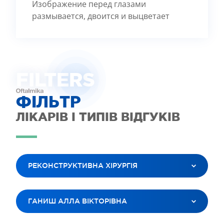
Изображение перед глазами
размывается, двоится и выцветает
FILTE
R
S
ФІЛЬТР
ЛІКАРІВ І ТИПІВ ВІДГУКІВ
РЕКОНСТРУКТИВНА ХІРУРГІЯ
ВСІ ПОСЛУГИ
ГАНИШ АЛЛА ВІКТОРІВНА
ЛАЗЕРНА КОРЕКЦІЯ ЗОРУ
ЛІКУВАННЯ КАТАРАКТИ