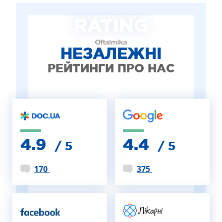
ЛІКУВАННЯ БЛЕФАРИТУ IPL
RATING
ЛІКУВАННЯ КЕРАТОКОНУСА
ІНТЕРНЕТ-МАГАЗИН ОПТИКИ
ДИТЯЧА ОФТАЛЬМОЛОГІЯ
НЕЗАЛЕЖНІ
ЛІКУВАННЯ ЗАХВОРЮВАНЬ СІТКІВКИ
РЕЙТИНГИ ПРО НАС
ЕСТЕТИЧНА ХІРУРГІЯ
ТЕРАПІЯ
4.9
4.4
/ 5
/ 5
170
375