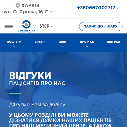
ХАРКІВ
+380667002717
вул. О. Яроша, 16-Г
+380687202717
+380577002717
УКР
ЗАПИС ДО ЛІКАРЯ
РОС
ПОСЛУГИ
ЛІКАРІ
ЦІНИ
ПРО НАС
ВІДГУКИ
ВІДГУКИ
ПАЦІЄНТІВ ПРО НАС
Дякуємо Вам за довіру!
У ЦЬОМУ РОЗДІЛІ ВИ МОЖЕТЕ
ДІЗНАТИСЯ ДУМКИ НАШИХ ПАЦІЄНТІВ
ПРО НАШ МЕДИЧНИЙ ЦЕНТР, А ТАКОЖ