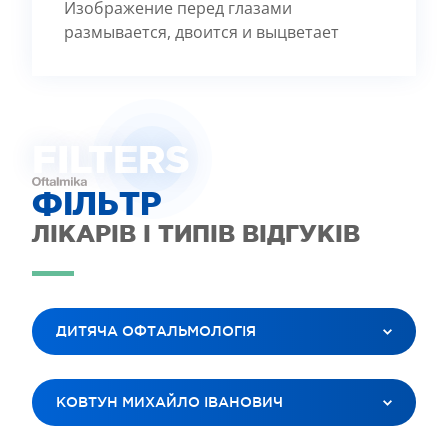
Изображение перед глазами
размывается, двоится и выцветает
FILTE
R
S
ФІЛЬТР
ЛІКАРІВ І ТИПІВ ВІДГУКІВ
ДИТЯЧА ОФТАЛЬМОЛОГІЯ
ВСІ ПОСЛУГИ
КОВТУН МИХАЙЛО ІВАНОВИЧ
ЛАЗЕРНА КОРЕКЦІЯ ЗОРУ
ЛІКУВАННЯ КАТАРАКТИ