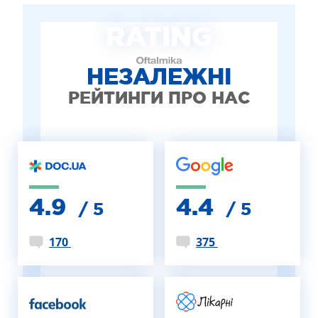
ЛІКУВАННЯ БЛЕФАРИТУ IPL
RATING
ЛІКУВАННЯ КЕРАТОКОНУСА
ІНТЕРНЕТ-МАГАЗИН ОПТИКИ
ДИТЯЧА ОФТАЛЬМОЛОГІЯ
НЕЗАЛЕЖНІ
ЛІКУВАННЯ ЗАХВОРЮВАНЬ СІТКІВКИ
РЕЙТИНГИ ПРО НАС
ЕСТЕТИЧНА ХІРУРГІЯ
ТЕРАПІЯ
4.9
4.4
/ 5
/ 5
170
375