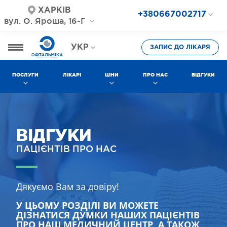
ХАРКІВ
+380667002717
вул. О. Яроша, 16-Г
+380687202717
+380577002717
УКР
ЗАПИС ДО ЛІКАРЯ
РОС
ПОСЛУГИ
ЛІКАРІ
ЦІНИ
ПРО НАС
ВІДГУКИ
ВІДГУКИ
ПАЦІЄНТІВ ПРО НАС
Дякуємо Вам за довіру!
У ЦЬОМУ РОЗДІЛІ ВИ МОЖЕТЕ
ДІЗНАТИСЯ ДУМКИ НАШИХ ПАЦІЄНТІВ
ПРО НАШ МЕДИЧНИЙ ЦЕНТР, А ТАКОЖ