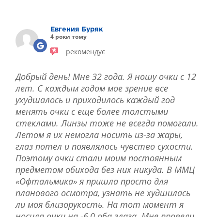
ЛІКУВАННЯ БЛЕФАРИТУ IPL
ЛІКУВАННЯ КЕРАТОКОНУСА
Евгения Буряк
ІНТЕРНЕТ-МАГАЗИН ОПТИКИ
4 роки тому
ДИТЯЧА ОФТАЛЬМОЛОГІЯ
рекомендує
ЛІКУВАННЯ ЗАХВОРЮВАНЬ СІТКІВКИ
ЕСТЕТИЧНА ХІРУРГІЯ
Добрый день! Мне 32 года. Я ношу очки с 12
ТЕРАПІЯ
лет. С каждым годом мое зрение все
ухудшалось и приходилось каждый год
менять очки с еще более толстыми
стеклами. Линзы тоже не всегда помогали.
Летом я их немогла носить из-за жары,
глаз потел и появлялось чувство сухости.
Поэтому очки стали моим постоянным
предметом обихода без них никуда. В ММЦ
«Офтальмика» я пришла просто для
планового осмотра, узнать не худшилась
ли моя близорукость. На тот момент я
носила очки на -6,0 оба глаза. Мне провели