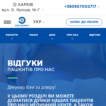
ХАРКІВ
+380667002717
вул. О. Яроша, 16-Г
+380687202717
+380577002717
УКР
ЗАПИС ДО ЛІКАРЯ
РОС
ПОСЛУГИ
ЛІКАРІ
ЦІНИ
ПРО НАС
ВІДГУКИ
ВІДГУКИ
ПАЦІЄНТІВ ПРО НАС
Дякуємо Вам за довіру!
У ЦЬОМУ РОЗДІЛІ ВИ МОЖЕТЕ
ДІЗНАТИСЯ ДУМКИ НАШИХ ПАЦІЄНТІВ
ПРО НАШ МЕДИЧНИЙ ЦЕНТР, А ТАКОЖ