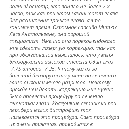
полный осмотр, это заняло не более 2-х
часов, так как при этом закапывают глаза
для расширения зрачков глаза, а это
занимает время. Огромное спасибо Митюк
Лесе Анатольевне, она хороший
специалист. Именно она порекомендовала
мне сделать лазерную коррекцию, так как
при обследовании выяснилось, что у меня
близорукость высокой степени Один глаз
-7.75 второй -7.25. К тому же из-за
большой близорукости у меня на сетчатке
глаза выявили много разрывов. Поэтому
прежде чем делать коррекцию мне нужно
было провести процедуру по лечению
сетчатки глаза. Коагуляция сетчатки при
периферических дистрофиях так
называется эта процедура. Сама процедура
не очень приятная, проводится в