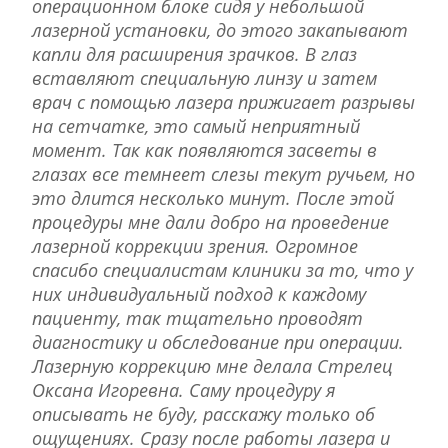
операционном блоке сидя у небольшой
лазерной установки, до этого закапывают
капли для расширения зрачков. В глаз
вставляют специальную линзу и затем
врач с помощью лазера прижигает разрывы
на сетчатке, это самый неприятный
момент. Так как появляются засветы в
глазах все темнеет слезы текут ручьем, но
это длится несколько минут. После этой
процедуры мне дали добро на проведение
лазерной коррекции зрения. Огромное
спасибо специалистам клиники за то, что у
них индивидуальный подход к каждому
пациенту, так тщательно проводят
диагностику и обследование при операции.
Лазерную коррекцию мне делала Стрелец
Оксана Игоревна. Саму процедуру я
описывать не буду, расскажу только об
ощущениях. Сразу после работы лазера и