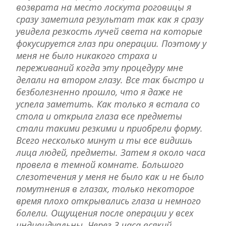
возврата на место лоскута роговицы я
сразу заметила результат так как я сразу
увидела резкость лучей света на которые
фокусируется глаз при операции. Поэтому у
меня не было никакого страха и
переживаний когда эту процедуру мне
делали на втором глазу. Все так быстро и
безболезненно прошло, что я даже не
успела заметить. Как только я встала со
стола и открыла глаза все предметы
стали такими резкими и приобрели форму.
Всего несколько минут и ты все видишь
лица людей, предметы. Затем я около часа
провела в темной комнате. Большого
слезотечения у меня не было как и не было
помутнения в глазах, только некоторое
время плохо открывались глаза и немного
болели. Ощущения после операции у всех
индивидуальны. Через 3 часа всякий