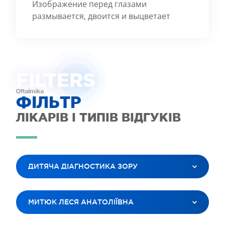
Изображение перед глазами
размывается, двоится и выцветает
FILTE
R
S
ФІЛЬТР
ЛІКАРІВ І ТИПІВ ВІДГУКІВ
ДИТЯЧА ДІАГНОСТИКА ЗОРУ
ВСІ ПОСЛУГИ
МИТЮК ЛЕСЯ АНАТОЛІЇВНА
ЛАЗЕРНА КОРЕКЦІЯ ЗОРУ
ЛІКУВАННЯ КАТАРАКТИ