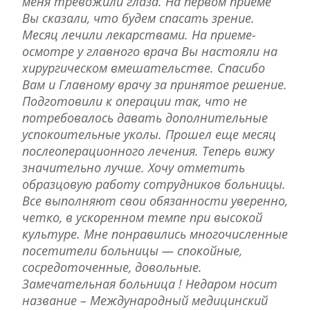
меня тревожили глаза. На первом приеме
Вы сказали, что будем спасать зрение.
Месяц лечили лекарствами. На приеме-
осмотре у главного врача Вы настояли на
хирургическом вмешательстве. Спасибо
Вам и Главному врачу за принятое решение.
Подготовили к операции так, что не
потребовалось давать дополнительные
успокоительные уколы. Прошел еще месяц
послеоперационного лечения. Теперь вижу
значительно лучше. Хочу отметить
образцовую работу сотрудников больницы.
Все выполняют свои обязанности уверенно,
четко, в ускоренном темпе при высокой
культуре. Мне понравились многочисленные
посетители больницы — спокойные,
сосредоточенные, довольные.
Замечательная больница ! Недаром носит
название – Международный медицинский