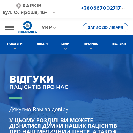
ХАРКІВ
+380667002717
вул. О. Яроша, 16-Г
+380687202717
+380577002717
УКР
ЗАПИС ДО ЛІКАРЯ
РОС
ПОСЛУГИ
ЛІКАРІ
ЦІНИ
ПРО НАС
ВІДГУКИ
ВІДГУКИ
ПАЦІЄНТІВ ПРО НАС
Дякуємо Вам за довіру!
У ЦЬОМУ РОЗДІЛІ ВИ МОЖЕТЕ
ДІЗНАТИСЯ ДУМКИ НАШИХ ПАЦІЄНТІВ
ПРО НАШ МЕДИЧНИЙ ЦЕНТР, А ТАКОЖ