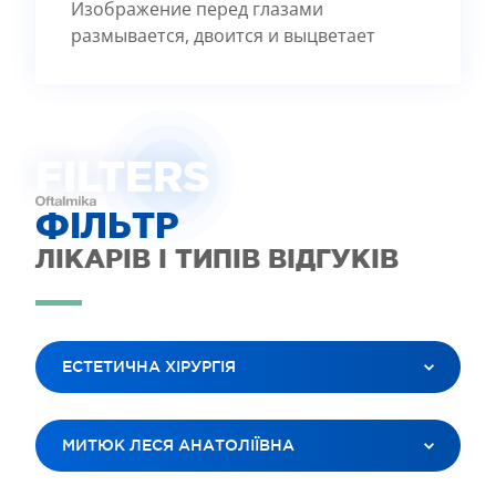
Изображение перед глазами
размывается, двоится и выцветает
FILTE
R
S
ФІЛЬТР
ЛІКАРІВ І ТИПІВ ВІДГУКІВ
ЕСТЕТИЧНА ХІРУРГІЯ
ВСІ ПОСЛУГИ
МИТЮК ЛЕСЯ АНАТОЛІЇВНА
ЛАЗЕРНА КОРЕКЦІЯ ЗОРУ
ЛІКУВАННЯ КАТАРАКТИ