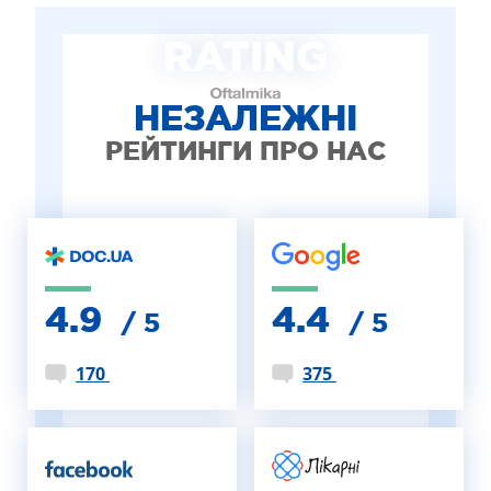
ЛІКУВАННЯ БЛЕФАРИТУ IPL
RATING
ЛІКУВАННЯ КЕРАТОКОНУСА
ІНТЕРНЕТ-МАГАЗИН ОПТИКИ
ДИТЯЧА ОФТАЛЬМОЛОГІЯ
НЕЗАЛЕЖНІ
ЛІКУВАННЯ ЗАХВОРЮВАНЬ СІТКІВКИ
РЕЙТИНГИ ПРО НАС
ЕСТЕТИЧНА ХІРУРГІЯ
ТЕРАПІЯ
4.9
4.4
/ 5
/ 5
170
375