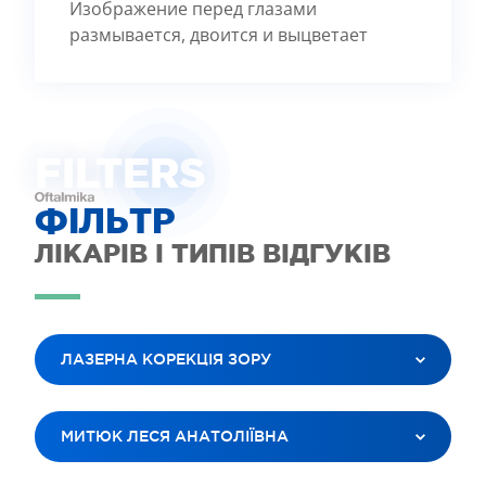
Изображение перед глазами
размывается, двоится и выцветает
FILTE
R
S
ФІЛЬТР
ЛІКАРІВ І ТИПІВ ВІДГУКІВ
ЛАЗЕРНА КОРЕКЦІЯ ЗОРУ
ВСІ ПОСЛУГИ
МИТЮК ЛЕСЯ АНАТОЛІЇВНА
ЛАЗЕРНА КОРЕКЦІЯ ЗОРУ
ЛІКУВАННЯ КАТАРАКТИ