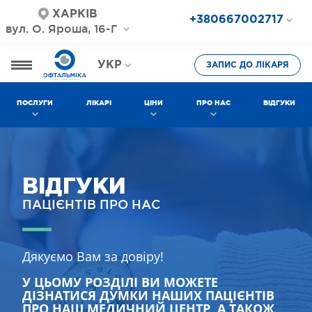
ХАРКІВ
+380667002717
вул. О. Яроша, 16-Г
+380687202717
+380577002717
УКР
ЗАПИС ДО ЛІКАРЯ
РОС
ПОСЛУГИ
ЛІКАРІ
ЦІНИ
ПРО НАС
ВІДГУКИ
ВІДГУКИ
ПАЦІЄНТІВ ПРО НАС
Дякуємо Вам за довіру!
У ЦЬОМУ РОЗДІЛІ ВИ МОЖЕТЕ
ДІЗНАТИСЯ ДУМКИ НАШИХ ПАЦІЄНТІВ
ПРО НАШ МЕДИЧНИЙ ЦЕНТР, А ТАКОЖ