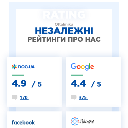
ЛІКУВАННЯ БЛЕФАРИТУ IPL
RATING
ЛІКУВАННЯ КЕРАТОКОНУСА
ІНТЕРНЕТ-МАГАЗИН ОПТИКИ
ДИТЯЧА ОФТАЛЬМОЛОГІЯ
НЕЗАЛЕЖНІ
ЛІКУВАННЯ ЗАХВОРЮВАНЬ СІТКІВКИ
РЕЙТИНГИ ПРО НАС
ЕСТЕТИЧНА ХІРУРГІЯ
ТЕРАПІЯ
4.9
4.4
/ 5
/ 5
170
375