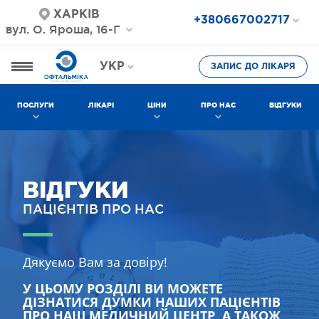
ХАРКІВ
+380667002717
вул. О. Яроша, 16-Г
+380687202717
+380577002717
УКР
ЗАПИС ДО ЛІКАРЯ
РОС
ПОСЛУГИ
ЛІКАРІ
ЦІНИ
ПРО НАС
ВІДГУКИ
ВІДГУКИ
ПАЦІЄНТІВ ПРО НАС
Дякуємо Вам за довіру!
У ЦЬОМУ РОЗДІЛІ ВИ МОЖЕТЕ
ДІЗНАТИСЯ ДУМКИ НАШИХ ПАЦІЄНТІВ
ПРО НАШ МЕДИЧНИЙ ЦЕНТР, А ТАКОЖ