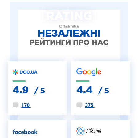
ЛІКУВАННЯ БЛЕФАРИТУ IPL
RATING
ЛІКУВАННЯ КЕРАТОКОНУСА
ІНТЕРНЕТ-МАГАЗИН ОПТИКИ
ДИТЯЧА ОФТАЛЬМОЛОГІЯ
НЕЗАЛЕЖНІ
ЛІКУВАННЯ ЗАХВОРЮВАНЬ СІТКІВКИ
РЕЙТИНГИ ПРО НАС
ЕСТЕТИЧНА ХІРУРГІЯ
ТЕРАПІЯ
4.9
4.4
/ 5
/ 5
170
375