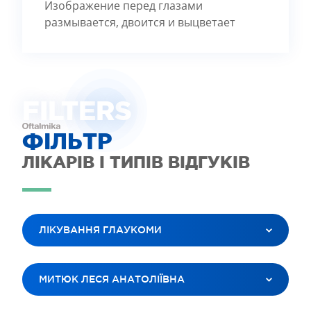
Изображение перед глазами
размывается, двоится и выцветает
FILTE
R
S
ФІЛЬТР
ЛІКАРІВ І ТИПІВ ВІДГУКІВ
ЛІКУВАННЯ ГЛАУКОМИ
ВСІ ПОСЛУГИ
МИТЮК ЛЕСЯ АНАТОЛІЇВНА
ЛАЗЕРНА КОРЕКЦІЯ ЗОРУ
ЛІКУВАННЯ КАТАРАКТИ