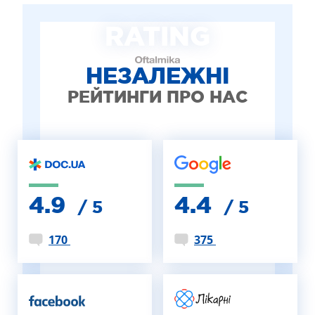
ЛІКУВАННЯ БЛЕФАРИТУ IPL
RATING
ЛІКУВАННЯ КЕРАТОКОНУСА
ІНТЕРНЕТ-МАГАЗИН ОПТИКИ
ДИТЯЧА ОФТАЛЬМОЛОГІЯ
НЕЗАЛЕЖНІ
ЛІКУВАННЯ ЗАХВОРЮВАНЬ СІТКІВКИ
РЕЙТИНГИ ПРО НАС
ЕСТЕТИЧНА ХІРУРГІЯ
ТЕРАПІЯ
4.9
4.4
/ 5
/ 5
170
375