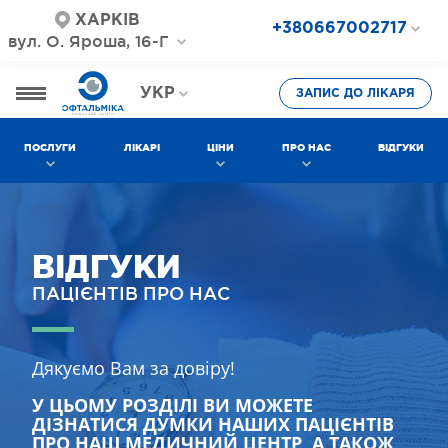
ХАРКІВ
+380667002717
вул. О. Яроша, 16-Г
+380687202717
+380577002717
УКР
ЗАПИС ДО ЛІКАРЯ
РОС
ПОСЛУГИ
ЛІКАРІ
ЦІНИ
ПРО НАС
ВІДГУКИ
ВІДГУКИ
ПАЦІЄНТІВ ПРО НАС
Дякуємо Вам за довіру!
У ЦЬОМУ РОЗДІЛІ ВИ МОЖЕТЕ
ДІЗНАТИСЯ ДУМКИ НАШИХ ПАЦІЄНТІВ
ПРО НАШ МЕДИЧНИЙ ЦЕНТР, А ТАКОЖ