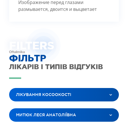
Изображение перед глазами
размывается, двоится и выцветает
FILTE
R
S
ФІЛЬТР
ЛІКАРІВ І ТИПІВ ВІДГУКІВ
ЛІКУВАННЯ КОСООКОСТІ
ВСІ ПОСЛУГИ
МИТЮК ЛЕСЯ АНАТОЛІЇВНА
ЛАЗЕРНА КОРЕКЦІЯ ЗОРУ
ЛІКУВАННЯ КАТАРАКТИ