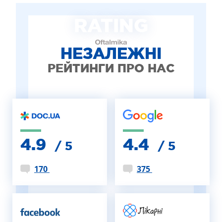
ЛІКУВАННЯ БЛЕФАРИТУ IPL
RATING
ЛІКУВАННЯ КЕРАТОКОНУСА
ІНТЕРНЕТ-МАГАЗИН ОПТИКИ
ДИТЯЧА ОФТАЛЬМОЛОГІЯ
НЕЗАЛЕЖНІ
ЛІКУВАННЯ ЗАХВОРЮВАНЬ СІТКІВКИ
РЕЙТИНГИ ПРО НАС
ЕСТЕТИЧНА ХІРУРГІЯ
ТЕРАПІЯ
4.9
4.4
/ 5
/ 5
170
375