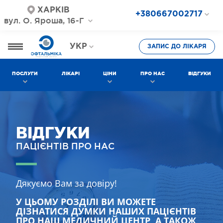
ХАРКІВ
+380667002717
вул. О. Яроша, 16-Г
+380687202717
+380577002717
УКР
ЗАПИС ДО ЛІКАРЯ
РОС
ПОСЛУГИ
ЛІКАРІ
ЦІНИ
ПРО НАС
ВІДГУКИ
ВІДГУКИ
ПАЦІЄНТІВ ПРО НАС
Дякуємо Вам за довіру!
У ЦЬОМУ РОЗДІЛІ ВИ МОЖЕТЕ
ДІЗНАТИСЯ ДУМКИ НАШИХ ПАЦІЄНТІВ
ПРО НАШ МЕДИЧНИЙ ЦЕНТР, А ТАКОЖ