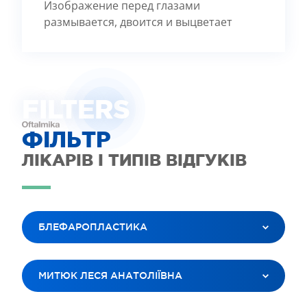
Изображение перед глазами
размывается, двоится и выцветает
FILTE
R
S
ФІЛЬТР
ЛІКАРІВ І ТИПІВ ВІДГУКІВ
БЛЕФАРОПЛАСТИКА
ВСІ ПОСЛУГИ
МИТЮК ЛЕСЯ АНАТОЛІЇВНА
ЛАЗЕРНА КОРЕКЦІЯ ЗОРУ
ЛІКУВАННЯ КАТАРАКТИ