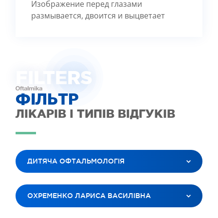
Изображение перед глазами
размывается, двоится и выцветает
FILTE
R
S
ФІЛЬТР
ЛІКАРІВ І ТИПІВ ВІДГУКІВ
ДИТЯЧА ОФТАЛЬМОЛОГІЯ
ВСІ ПОСЛУГИ
ОХРЕМЕНКО ЛАРИСА ВАСИЛІВНА
ЛАЗЕРНА КОРЕКЦІЯ ЗОРУ
ЛІКУВАННЯ КАТАРАКТИ