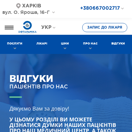
ХАРКІВ
+380667002717
вул. О. Яроша, 16-Г
+380687202717
+380577002717
УКР
ЗАПИС ДО ЛІКАРЯ
РОС
ПОСЛУГИ
ЛІКАРІ
ЦІНИ
ПРО НАС
ВІДГУКИ
ВІДГУКИ
ПАЦІЄНТІВ ПРО НАС
Дякуємо Вам за довіру!
У ЦЬОМУ РОЗДІЛІ ВИ МОЖЕТЕ
ДІЗНАТИСЯ ДУМКИ НАШИХ ПАЦІЄНТІВ
ПРО НАШ МЕДИЧНИЙ ЦЕНТР, А ТАКОЖ