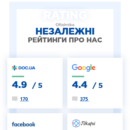
ЛІКУВАННЯ БЛЕФАРИТУ IPL
RATING
ЛІКУВАННЯ КЕРАТОКОНУСА
ІНТЕРНЕТ-МАГАЗИН ОПТИКИ
ДИТЯЧА ОФТАЛЬМОЛОГІЯ
НЕЗАЛЕЖНІ
ЛІКУВАННЯ ЗАХВОРЮВАНЬ СІТКІВКИ
РЕЙТИНГИ ПРО НАС
ЕСТЕТИЧНА ХІРУРГІЯ
ТЕРАПІЯ
4.9
4.4
/ 5
/ 5
170
375