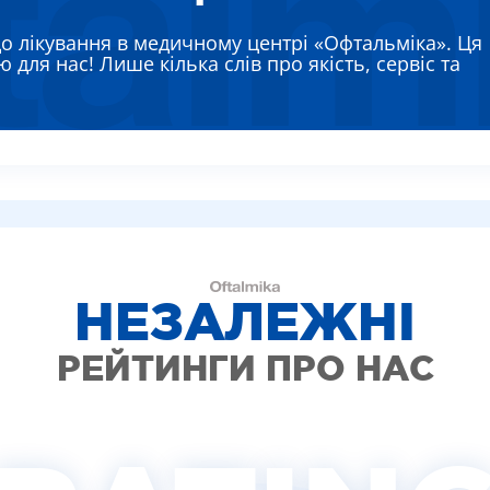
ЯЄВА ГАННА ЄВГЕНІЇВНА
до лікування в медичному центрі «Офтальміка». Ця
РЕМЕНКО ЛАРИСА ВАСИЛІВНА
 для нас! Лише кілька слів про якість, сервіс та
ВТУН МИХАЙЛО ІВАНОВИЧ
ИШ АЛЛА ВІКТОРІВНА
АДСЬКА НАТАЛІЯ МИКОЛАЇВНА
НЕЗАЛЕЖНІ
РЕЙТИНГИ ПРО НАС