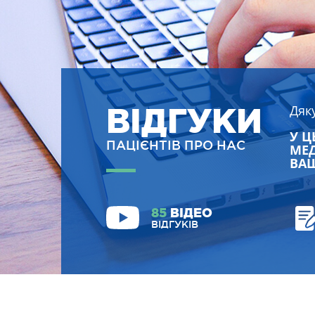
ВІДГУКИ
Дяк
У Ц
ПАЦІЄНТІВ ПРО НАС
МЕД
ВАШ
85
ВІДЕО
ВІДГУКІВ