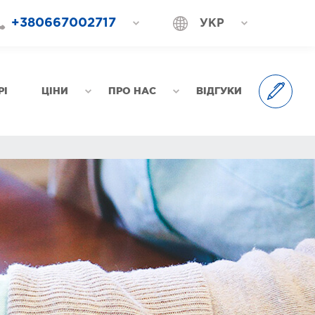
+380667002717
УКР
+380687202717
РОС
+380577002717
РІ
ЦІНИ
ПРО НАС
ВІДГУКИ