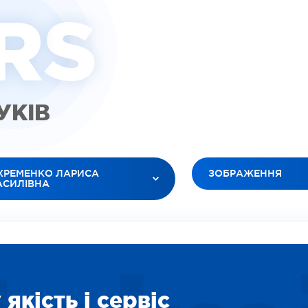
R
S
ГУКІВ
ХРЕМЕНКО ЛАРИСА
ЗОБРАЖЕННЯ
АСИЛІВНА
УСІ ТИПИ
 ЛІКАРІ
ВІДЕО (ПАЦІЕНТИ)
ЮК ЛЕСЯ АНАТОЛІЇВНА
ВІДЕО (ЛІКАРІ)
БАНОВ РОМАН В’ЯЧЕСЛАВОВИЧ
ЗОБРАЖЕННЯ
ІЛЕЦЬ ОКСАНА ІГОРЕВНА
СОЦІАЛЬНІ
ДАРЯН ВАРТУІ ВААГНІВНА
якість і сервіс
ВІДЕО (ПОСЛУГИ)
ІТІНА ЛІДІЯ ОЛЕКСІЇВНА