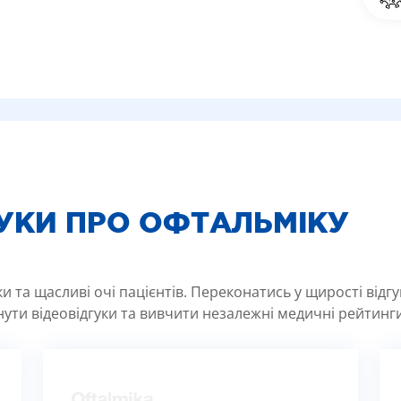
ГУКИ ПРО ОФТАЛЬМІКУ
 та щасливі очі пацієнтів. Переконатись у щирості відг
ути відеовідгуки та вивчити незалежні медичні рейтинги