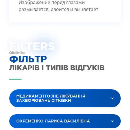
Изображение перед глазами
размывается, двоится и выцветает
FILTE
R
S
ФІЛЬТР
ЛІКАРІВ І ТИПІВ ВІДГУКІВ
МЕДИКАМЕНТОЗНЕ ЛІКУВАННЯ
ЗАХВОРЮВАНЬ СІТКІВКИ
ВСІ ПОСЛУГИ
ОХРЕМЕНКО ЛАРИСА ВАСИЛІВНА
ЛАЗЕРНА КОРЕКЦІЯ ЗОРУ
ЛІКУВАННЯ КАТАРАКТИ