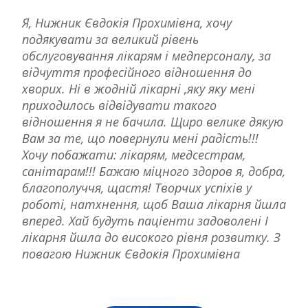
Я, Нижник Євдокія Прохимівна, хочу
подякувати за великий рівень
обслуговування лікарям і медперсоналу, за
відчуття професійного відношення до
хворих. Ні в жодній лікарні ,яку яку мені
приходилось відвідувати такого
відношення я не бачила. Щиро велике дякую
Вам за те, що повернули мені радість!!!
Хочу побажати: лікарям, медсестрам,
санітарам!!! Бажаю міцного здоров я, добра,
благополуччя, щастя! Творчих успіхів у
роботі, натхнення, щоб Ваша лікарня йшла
вперед. Хай будуть паціенти задоволені І
лікарня йшла до високого рівня розвитку. З
повагою Нижник Євдокія Прохимівна