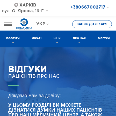
ХАРКІВ
+380667002717
вул. О. Яроша, 16-Г
+380687202717
+380577002717
УКР
ЗАПИС ДО ЛІКАРЯ
РОС
ПОСЛУГИ
ЛІКАРІ
ЦІНИ
ПРО НАС
ВІДГУКИ
ВІДГУКИ
ПАЦІЄНТІВ ПРО НАС
Дякуємо Вам за довіру!
У ЦЬОМУ РОЗДІЛІ ВИ МОЖЕТЕ
ДІЗНАТИСЯ ДУМКИ НАШИХ ПАЦІЄНТІВ
ПРО НАШ МЕДИЧНИЙ ЦЕНТР, А ТАКОЖ