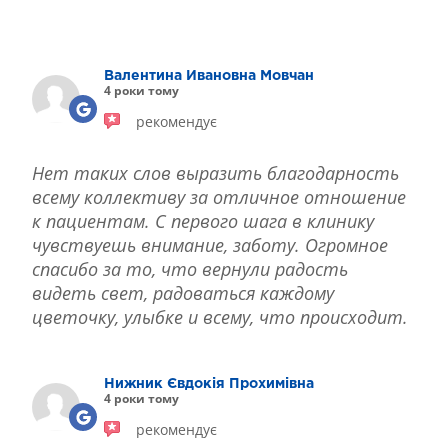
РЕФРАКЦІЙНА ЗАМІНА КРИШТАЛИКА
ЛІКУВАННЯ БЛЕФАРИТУ IPL
ЛІКУВАННЯ КЕРАТОКОНУСА
Валентина Ивановна Мовчан
ІНТЕРНЕТ-МАГАЗИН ОПТИКИ
4 роки тому
ДИТЯЧА ОФТАЛЬМОЛОГІЯ
рекомендує
ЛІКУВАННЯ ЗАХВОРЮВАНЬ СІТКІВКИ
ЕСТЕТИЧНА ХІРУРГІЯ
Нет таких слов выразить благодарность
ТЕРАПІЯ
всему коллективу за отличное отношение
к пациентам. С первого шага в клинику
чувствуешь внимание, заботу. Огромное
спасибо за то, что вернули радость
видеть свет, радоваться каждому
цветочку, улыбке и всему, что происходит.
Нижник Євдокія Прохимівна
4 роки тому
рекомендує