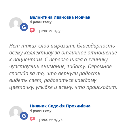
ЛІКУВАННЯ БЛЕФАРИТУ IPL
ЛІКУВАННЯ КЕРАТОКОНУСА
Валентина Ивановна Мовчан
ІНТЕРНЕТ-МАГАЗИН ОПТИКИ
4 роки тому
ДИТЯЧА ОФТАЛЬМОЛОГІЯ
рекомендує
ЛІКУВАННЯ ЗАХВОРЮВАНЬ СІТКІВКИ
ЕСТЕТИЧНА ХІРУРГІЯ
Нет таких слов выразить благодарность
ТЕРАПІЯ
всему коллективу за отличное отношение
к пациентам. С первого шага в клинику
чувствуешь внимание, заботу. Огромное
спасибо за то, что вернули радость
видеть свет, радоваться каждому
цветочку, улыбке и всему, что происходит.
Нижник Євдокія Прохимівна
4 роки тому
рекомендує