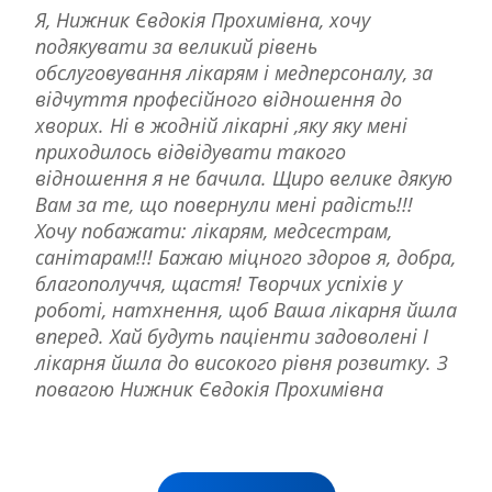
Я, Нижник Євдокія Прохимівна, хочу
подякувати за великий рівень
обслуговування лікарям і медперсоналу, за
відчуття професійного відношення до
хворих. Ні в жодній лікарні ,яку яку мені
приходилось відвідувати такого
відношення я не бачила. Щиро велике дякую
Вам за те, що повернули мені радість!!!
Хочу побажати: лікарям, медсестрам,
санітарам!!! Бажаю міцного здоров я, добра,
благополуччя, щастя! Творчих успіхів у
роботі, натхнення, щоб Ваша лікарня йшла
вперед. Хай будуть паціенти задоволені І
лікарня йшла до високого рівня розвитку. З
повагою Нижник Євдокія Прохимівна