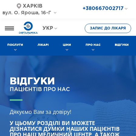
ХАРКІВ
+380667002717
вул. О. Яроша, 16-Г
+380687202717
+380577002717
УКР
ЗАПИС ДО ЛІКАРЯ
РОС
ПОСЛУГИ
ЛІКАРІ
ЦІНИ
ПРО НАС
ВІДГУКИ
ВІДГУКИ
ПАЦІЄНТІВ ПРО НАС
Дякуємо Вам за довіру!
У ЦЬОМУ РОЗДІЛІ ВИ МОЖЕТЕ
ДІЗНАТИСЯ ДУМКИ НАШИХ ПАЦІЄНТІВ
ПРО НАШ МЕДИЧНИЙ ЦЕНТР, А ТАКОЖ