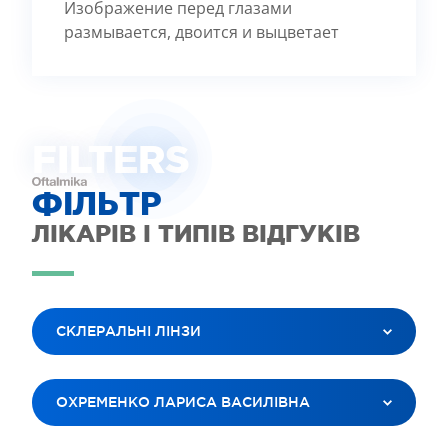
Изображение перед глазами
размывается, двоится и выцветает
FILTE
R
S
ФІЛЬТР
ЛІКАРІВ І ТИПІВ ВІДГУКІВ
СКЛЕРАЛЬНІ ЛІНЗИ
ВСІ ПОСЛУГИ
ОХРЕМЕНКО ЛАРИСА ВАСИЛІВНА
ЛАЗЕРНА КОРЕКЦІЯ ЗОРУ
ЛІКУВАННЯ КАТАРАКТИ