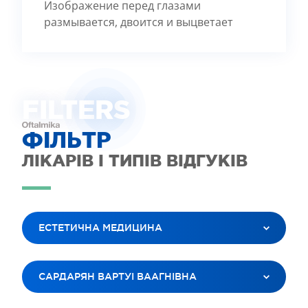
Изображение перед глазами
размывается, двоится и выцветает
FILTE
R
S
ФІЛЬТР
ЛІКАРІВ І ТИПІВ ВІДГУКІВ
ЕСТЕТИЧНА МЕДИЦИНА
ВСІ ПОСЛУГИ
САРДАРЯН ВАРТУІ ВААГНІВНА
ЛАЗЕРНА КОРЕКЦІЯ ЗОРУ
ЛІКУВАННЯ КАТАРАКТИ