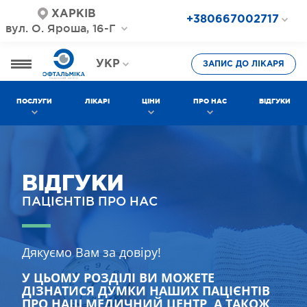
ХАРКІВ
+380667002717
вул. О. Яроша, 16-Г
+380687202717
+380577002717
УКР
ЗАПИС ДО ЛІКАРЯ
РОС
ПОСЛУГИ
ЛІКАРІ
ЦІНИ
ПРО НАС
ВІДГУКИ
ВІДГУКИ
ПАЦІЄНТІВ ПРО НАС
Дякуємо Вам за довіру!
У ЦЬОМУ РОЗДІЛІ ВИ МОЖЕТЕ
ДІЗНАТИСЯ ДУМКИ НАШИХ ПАЦІЄНТІВ
ПРО НАШ МЕДИЧНИЙ ЦЕНТР, А ТАКОЖ