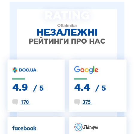
ЛІКУВАННЯ БЛЕФАРИТУ IPL
RATING
ЛІКУВАННЯ КЕРАТОКОНУСА
ІНТЕРНЕТ-МАГАЗИН ОПТИКИ
ДИТЯЧА ОФТАЛЬМОЛОГІЯ
НЕЗАЛЕЖНІ
ЛІКУВАННЯ ЗАХВОРЮВАНЬ СІТКІВКИ
РЕЙТИНГИ ПРО НАС
ЕСТЕТИЧНА ХІРУРГІЯ
ТЕРАПІЯ
4.9
4.4
/ 5
/ 5
170
375