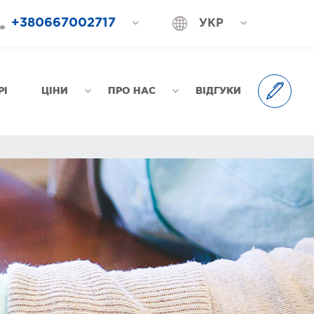
+380667002717
УКР
+380687202717
РОС
+380577002717
РІ
ЦІНИ
ПРО НАС
ВІДГУКИ