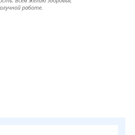
ость. Всем желаю здоровья,
получной работе.