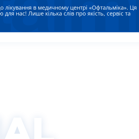
ЯЄВА ГАННА ЄВГЕНІЇВНА
до лікування в медичному центрі «Офтальміка». Ця
РЕМЕНКО ЛАРИСА ВАСИЛІВНА
 для нас! Лише кілька слів про якість, сервіс та
ВТУН МИХАЙЛО ІВАНОВИЧ
ИШ АЛЛА ВІКТОРІВНА
АДСЬКА НАТАЛІЯ МИКОЛАЇВНА
IAL