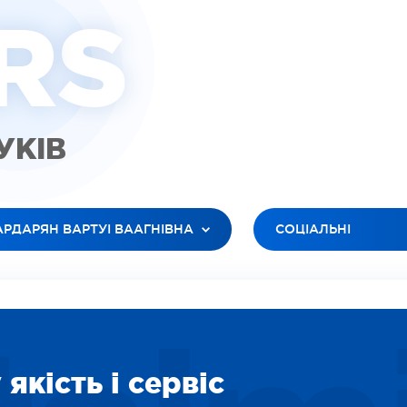
R
S
ГУКІВ
АРДАРЯН ВАРТУІ ВААГНІВНА
СОЦІАЛЬНІ
 ЛІКАРІ
УСІ ТИПИ
ЮК ЛЕСЯ АНАТОЛІЇВНА
ВІДЕО (ПАЦІЕНТИ)
БАНОВ РОМАН В’ЯЧЕСЛАВОВИЧ
ВІДЕО (ЛІКАРІ)
ІЛЕЦЬ ОКСАНА ІГОРЕВНА
ЗОБРАЖЕННЯ
ДАРЯН ВАРТУІ ВААГНІВНА
СОЦІАЛЬНІ
якість і сервіс
ІТІНА ЛІДІЯ ОЛЕКСІЇВНА
ВІДЕО (ПОСЛУГИ)