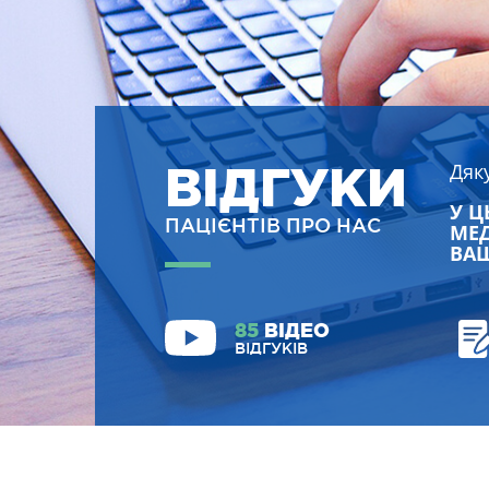
ВІДГУКИ
Дяк
У Ц
ПАЦІЄНТІВ ПРО НАС
МЕД
ВАШ
85
ВІДЕО
ВІДГУКІВ