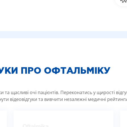
ГУКИ ПРО ОФТАЛЬМІКУ
 та щасливі очі пацієнтів. Переконатись у щирості відг
ути відеовідгуки та вивчити незалежні медичні рейтинги