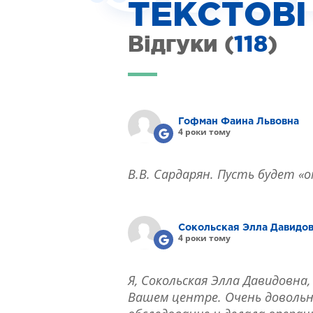
ТЕКСТОВІ
ІНТЕРНЕТ-МАГАЗИН ОПТИКИ
ДИТЯЧА ОФТАЛЬМОЛОГІЯ
Відгуки (
118
)
ЛІКУВАННЯ ЗАХВОРЮВАНЬ СІТКІВКИ
ЕСТЕТИЧНА ХІРУРГІЯ
ТЕРАПІЯ
Гофман Фаина Львовна
4 роки тому
В.В. Сардарян. Пусть будет «
Сокольская Элла Давидо
4 роки тому
Я, Сокольская Элла Давидовна
Вашем центре. Очень довольн